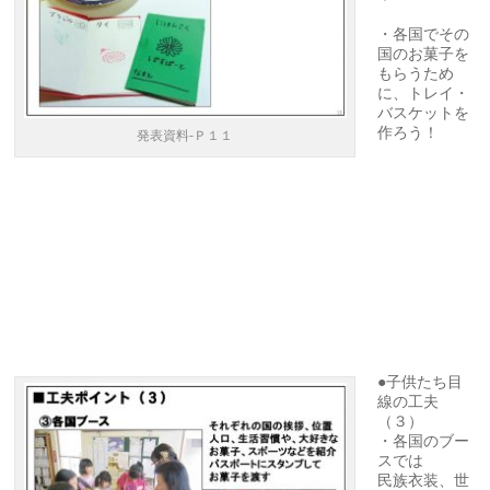
・各国でその
国のお菓子を
もらうため
に、トレイ・
バスケットを
作ろう！
発表資料-Ｐ１１
●子供たち目
線の工夫
（３）
・各国のブー
スでは
民族衣装、世