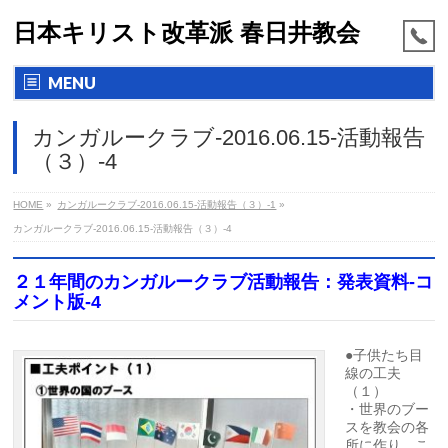
日本キリスト改革派 春日井教会
MENU
カンガルークラブ-2016.06.15-活動報告
（３）-4
HOME
»
カンガルークラブ-2016.06.15-活動報告（３）-1
»
カンガルークラブ-2016.06.15-活動報告（３）-4
２１年間のカンガルークラブ活動報告：発表資料-コ
メント版-4
●子供たち目
線の工夫
（１）
・世界のブー
スを教会の各
所に作り、こ