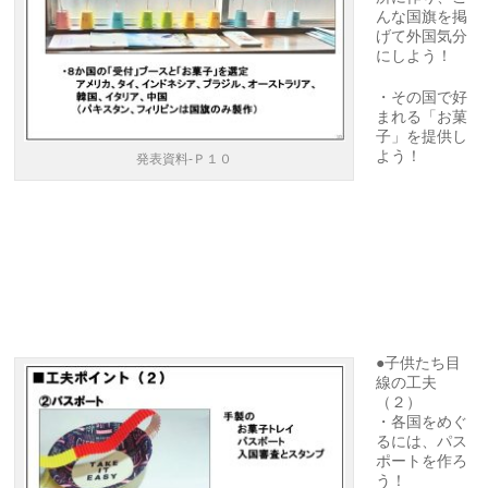
んな国旗を掲
げて外国気分
にしよう！
・その国で好
まれる「お菓
子」を提供し
よう！
発表資料-Ｐ１０
●子供たち目
線の工夫
（２）
・各国をめぐ
るには、パス
ポートを作ろ
う！