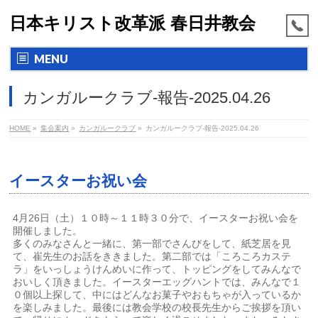
日本キリスト改革派 春日井教会
MENU
カンガルークラブ-報告-2025.04.26
HOME
»
集会案内
»
カンガルークラブ
»
カンガルークラブ-報告-2025.04.26
イースターお祝い会
4月26日（土）１０時～１１時３０分で、イースターお祝い会を
開催しました。
多くのみなさんと一緒に、第一部でさんびをして、紙芝居を見
て、崔先生のお話をききました。第二部では「ころころカステ
ラ」をいっしょうけんめいに作って、トッピングをしてみんなで
おいしく頂きました。イースターエッグハントでは、みんなで１
０個以上探して、中にはどんなお菓子やおもちゃが入っているか
を楽しみました。最後には教会学校の校長先生からご挨拶を頂い