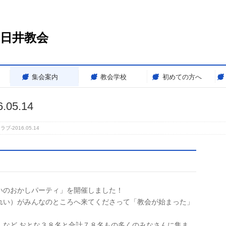
春日井教会
集会案内
教会学校
初めての方へ
05.14
-2016.05.14
いのおかしパーティ」を開催しました！
れい）がみんなのところへ来てくださって「教会が始まった」
んなど おとな３８名と合計７８名もの多くのみなさんに集ま