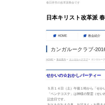
春日井市の改革派教会です
日本キリスト改革派 
HOME
教会紹介
カンガルークラブ-2016.
HOME
»
集会案内
»
カンガルークラブ
»
カンガルークラブ
せかいの☆おかしパーティー
５月１４日（土）午後１時から「せか
「ペンテコステ」は神様の聖霊（せい
記念日です。
おともだち４０名、お父さん・お母さ