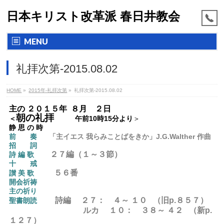
日本キリスト改革派 春日井教会
MENU
礼拝次第-2015.08.02
HOME
»
2015年-礼拝次第
»
礼拝次第-2015.08.02
主の ２０１５年 ８月 ２日
朝の礼拝
＜
午前10時15分より
＞
静 思 の 時
前 奏
「主イエス 我らみことばをきか」J.G.Walther 作曲
招
詞
２７編（１～３節）
詩 編 歌
十 戒
５６
番
讃 美 歌
開会祈祷
主の祈り
詩編
２７： ４～ １０ （旧p.８５７）
聖書朗読
ルカ １０： ３８～ ４２ （新p.
１２７）