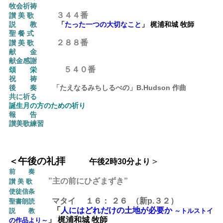
牧会祈祷
３４４
番
讃 美 歌
説
教
「
たった一つの大切なこと
」 梶浦和城 牧師
聖 餐 式
２８８
番
讃 美 歌
献 金
献金感謝
５４０番
頌 栄
祝 祷
後
奏
「たえなるみちしるべの」B.Hudson 作曲
共に祈る
誕生月の方のための祈り
報 告
讃美歌練習
午後の礼拝
＜
＞
午後2時30分より
前 奏
”主の前にひざまずき”
讃 美 歌
使徒信条
マタイ
１６： ２６ （新
p.３２）
聖書朗読
「
人にはどれだけの土地が必要か
説
教
～トルストイ
」
梶浦和城 牧師
の作品より～