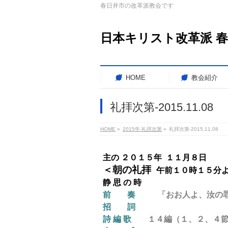
春日井市の改革派教会です
日本キリスト改革派 
HOME
教会紹介
礼拝次第-2015.11.08
HOME
»
2015年-礼拝次第
»
礼拝次第-2015.11.08
主の ２０１５年 １１月８日
＜朝の礼拝
午前１０時１５分
静 思 の 時
前 奏
「おお人よ、汝の罪の大
招 詞
詩 編 歌
１４編（１、２、４節