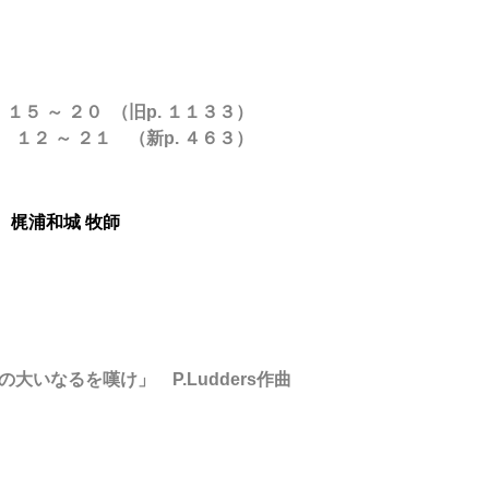
１５ ～ ２０ （旧p. １１３３）
２１ （新p. ４６３）
梶浦和城
牧師
の大いなるを嘆け
」 P.Ludders作曲