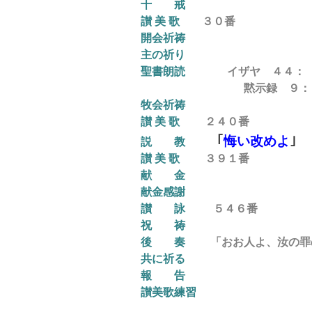
十 戒
讃 美 歌
３０
番
開会祈祷
主の祈り
聖書朗読
イザヤ
４４
： 
黙示録 ９： １２ ～ 
牧会祈祷
讃 美 歌
２４０
番
｢
悔い改めよ
｣
説
教
讃 美 歌
３９１番
献 金
献金感謝
讃 詠
５４６
番
祝 祷
後
奏
「
おお人よ、汝の罪
共に祈る
報 告
讃美歌練習