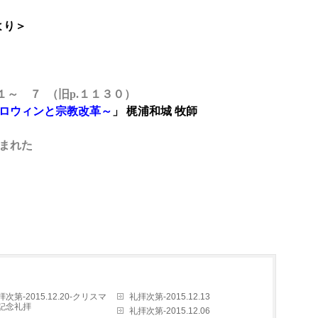
より
＞
１～ ７ （旧
p.
１１３０
）
ロウィンと宗教改革～
」
梶浦和城 牧師
まれた
拝次第-2015.12.20-クリスマ
礼拝次第-2015.12.13
記念礼拝
礼拝次第-2015.12.06