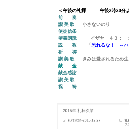
＜午後の礼拝 午後2時30分
前 奏
讃 美 歌
小さないのり
使徒信条
聖書朗読
イザヤ
４３
： 
説 教
「
恐れるな！ ～ハ
祈 祷
讃 美 歌
きみは愛されるため生
献 金
献金感謝
讃 美 歌
祝 祷
2015年-礼拝次第
礼拝次第-2015.12.27
礼
ス