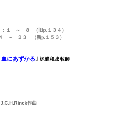
４
：１ ～ ８ （旧p.１３４
）
 ２３ （新
p.１５３）
と血にあずかる
｣
梶浦和城 牧師
C.H.Rinck作曲