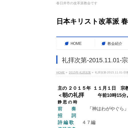
春日井市の改革派教会です
日本キリスト改革派 
HOME
教会紹介
礼拝次第-2015.11.0
HOME
»
2015年-礼拝次第
»
礼拝次第-2015.11.01
主の ２０１５年 １１月１日 宗
朝の礼拝
＜
午前10時15分
静 思 の 時
前 奏
「神はわがやぐら」 J.
招 詞
詩 編 歌
４７編