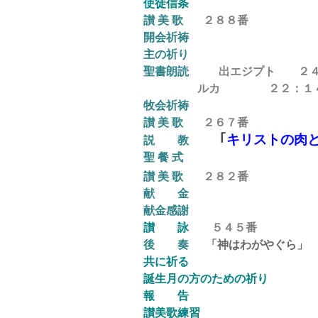
使徒信条
讃 美 歌
２８８番
開会祈祷
主の祈り
聖書朗読
出エジプト ２
ルカ ２２：１４ ～
牧会祈祷
讃 美 歌
２６７
番
｢
キリストの肉
説
教
聖
餐
式
讃 美 歌
２８２
番
献 金
献金感謝
讃
詠
５４５
番
後
奏
「神はわがやぐら」 J.
共に祈る
誕生月の方のための祈り
報 告
讃美歌練習