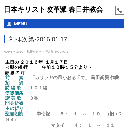
日本キリスト改革派 春日井教会
MENU
礼拝次第-2016.01.17
HOME
»
2016年-礼拝次第
»
礼拝次第-2016.01.17
主日の ２０１６年 １月１７日
＜朝の
礼拝
午前１０時１５分より
＞
静 思 の 時
前 奏
「ガリラヤの風かおる丘で」 蒔田尚昊 作曲
招 詞
詩 編 歌
１２１編
使徒信条
讃 美 歌
３
番
開会祈祷
主の祈り
聖書朗読
申命記 ８： １ ～ １０
（旧p.２
９４)
マタイ
４： １ ～ １１