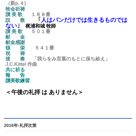
（新p.４)
牧会祈祷
讃 美 歌
１８８
番
｢
人はパンだけでは生きるものでは
説 教
ない
｣
梶浦和城 牧師
讃 美 歌
５０１
番
献 金
献金感謝
頌 栄
５４１
番
祝 祷
後
奏
「我らをみ言葉のもとに保ち給え」
J.C.Kittel 作曲
共に祈る
報 告
讃美歌練習
＜午後の礼拝
は ありません＞
2016年-礼拝次第