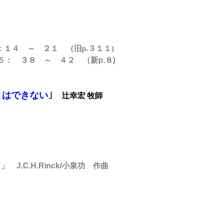
１４ ～ ２１
（旧p.３１１)
５： ３８ ～ ４２ （新p.８)
とはできない
｣
辻幸宏 牧師
.C.H.Rinck/小泉功 作曲