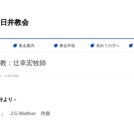
春日井教会
集会案内
教会学校
初めての方へ
9-説教：辻幸宏牧師
-説教：辻幸宏牧師
分より
＞
.G.Walther 作曲