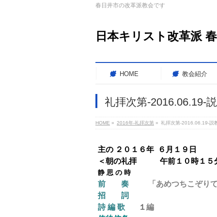
春日井市の改革派教会です
日本キリスト改革派 
HOME
教会紹介
礼拝次第-2016.06.1
HOME
»
2016年-礼拝次第
»
礼拝次第-2016.06.19
主の ２０１６年 ６月１９日
＜朝の
礼拝
午前１０時１５
静 思 の 時
前 奏
「あめつちこぞりて」 J
招 詞
詩 編 歌
１
編