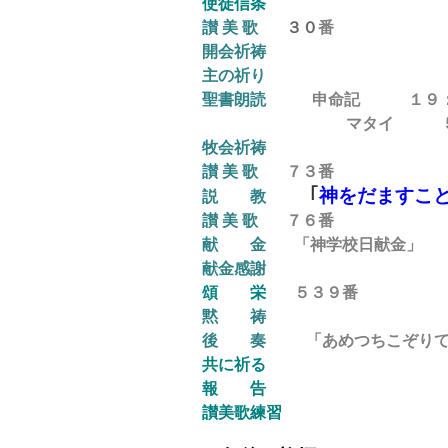
使徒信条
讃 美 歌
３０
番
開会祈祷
主の祈り
聖書朗読
申命記 １９：
マタイ
牧会祈祷
讃 美 歌
７３
番
｢
神をだますこ
説 教
讃 美 歌
７６
番
献 金
「
神学校日献金」
献金感謝
頌
栄
５３９番
黙 祷
後
奏
「あめつちこぞりて」 J
共に祈る
報 告
讃美歌練習