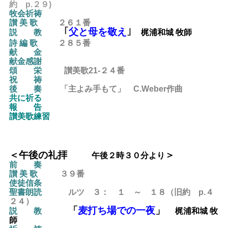
約
p.２９)
牧会祈祷
讃 美 歌
２６１
番
｢
父と母を敬え
｣
説 教
梶浦和城 牧師
詩 編 歌
２８５番
献 金
献金感謝
頌 栄
讃美歌21-２４番
祝 祷
後 奏
「主よみ手もて」 C.Weber作曲
共に祈る
報 告
讃美歌練習
＜午後の礼拝
＞
午後２時３０分より
前 奏
讃 美 歌
３９
番
使徒信条
聖書朗読
ルツ ３： １ ～ １８（旧約 p.４
２４）
「
麦打ち場での一夜
」
説 教
梶浦和城 牧
師