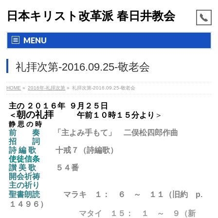
日本キリスト改革派 春日井教会
MENU
礼拝次第-2016.09.25-敬老会
HOME
»
2016年-礼拝次第
»
礼拝次第-2016.09.25-敬老会
主の ２０１６年 ９月２５日
朝の礼拝
＜
午前１０時１５分より
＞
静 思 の 時
前 奏
「主よみ手もて」 二俣松四郎作曲
招 詞
詩 編 歌
十戒７（詩編歌）
使徒信条
讃 美 歌
５４
番
開会祈祷
主の祈り
聖書朗読
マラキ １
： ６ ～ １１（旧約 p.
１４９６）
マタイ １５： １ ～ ９（新