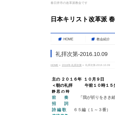
春日井市の改革派教会です
日本キリスト改革派 
HOME
教会紹介
礼拝次第-2016.10.09
HOME
»
2016年-礼拝次第
»
礼拝次第-2016.10.09
主の ２０１６年 １０月９日
＜朝の
礼拝
午前１０時１５
静 思 の 時
前 奏
「我が祈りをきき給え」 F
招 詞
詩 編 歌
６５
編（１～３番）