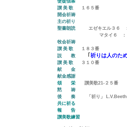
使徒信条
讃 美 歌
１６５
番
開会祈祷
主の祈り
聖書朗読
エゼキエル３６ 
マタイ６ ： 
牧会祈祷
讃 美 歌
１８３
番
｢
祈りは人のた
説 教
讃 美 歌
３１０
番
献 金
献金感謝
頌 栄
讃美歌21-２５番
黙 祷
後
奏
「祈り」 L.V.Beeth
共に祈る
報 告
讃美歌練習