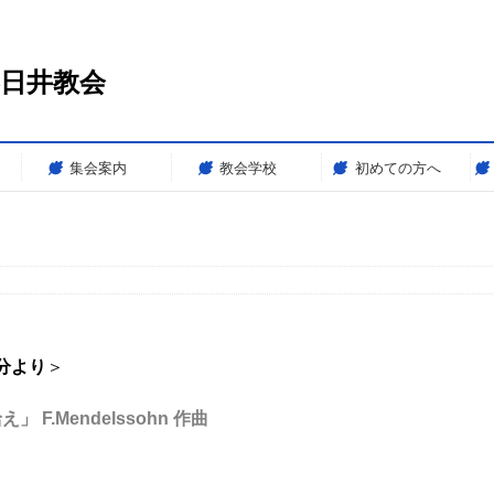
春日井教会
集会案内
教会学校
初めての方へ
分より
＞
.Mendelssohn 作曲