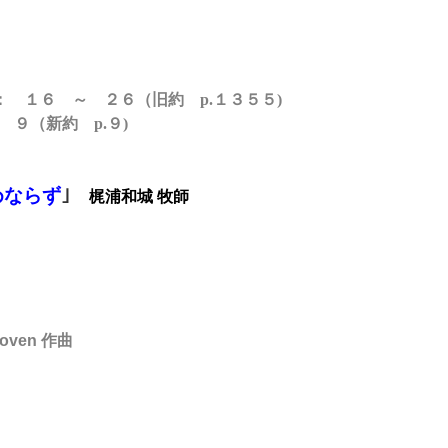
： １６ ～ ２６
（旧約 p.１３５５)
９
（新約 p.９)
めならず
｣
梶浦和城 牧師
oven 作曲