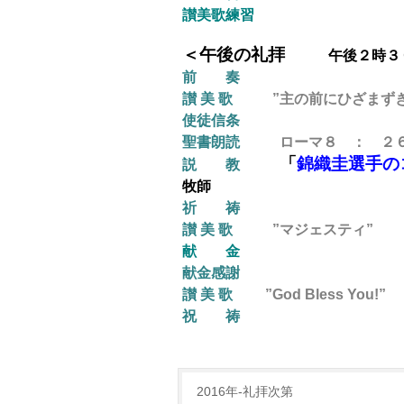
讃美歌練習
＜午後の礼拝
午後２時３０
前 奏
讃 美 歌
”主の前にひざまずき
使徒信条
聖書朗読
ローマ８ ： ２６
「
錦織圭選手の
説 教
牧師
祈 祷
讃 美 歌
”マジェスティ”
献 金
献金感謝
讃 美 歌
”God Bless You!”
祝 祷
2016年-礼拝次第