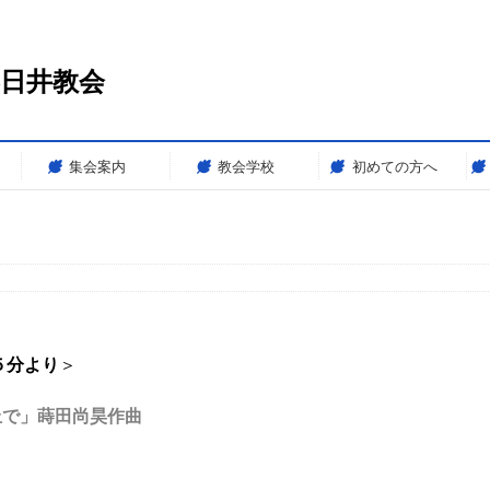
春日井教会
集会案内
教会学校
初めての方へ
５分より
＞
で」蒔田尚昊作曲
）