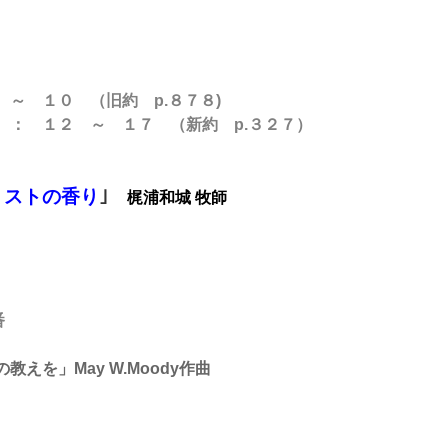
～ １０ （旧約 p.８７８)
 ～ １７ （新約 p.３２７）
リストの香り
｣
梶浦和城 牧師
番
えを」May W.Moody作曲