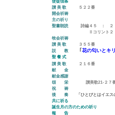
使徒信条
讃 美 歌
５２２
番
開会祈祷
主の祈り
聖書朗読
詩編４５ ： ２ 
Ⅱコリント２ ： １２
牧会祈祷
讃 美 歌
３５５
番
｢
花の匂いとキ
説 教
聖 餐 式
讃 美 歌
２１６番
献 金
献金感謝
頌 栄
讃美歌21-２７
祝 祷
後 奏
「ひとびとはイエスの教
共に祈る
誕生月の方のための祈り
報 告