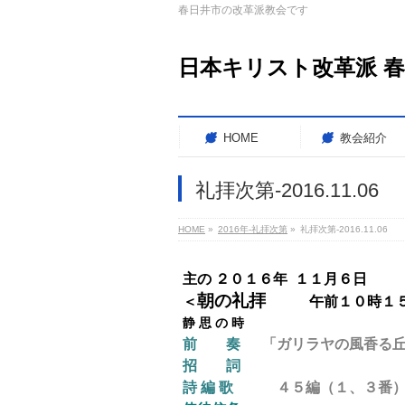
春日井市の改革派教会です
日本キリスト改革派 
HOME
教会紹介
礼拝次第-2016.11.06
HOME
»
2016年-礼拝次第
»
礼拝次第-2016.11.06
主の ２０１６年 １１月６日
朝の礼拝
＜
午前１０時１
静 思 の 時
前 奏
「ガリラヤの風香る丘
招 詞
詩 編 歌
４５
編（１、３番