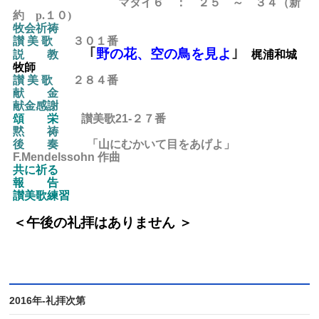
マタイ６ ： ２５ ～ ３４
（新
約 p.１０)
牧会祈祷
讃 美 歌
３０１
番
｢
野の花、空の鳥を見よ
｣
説 教
梶浦和城
牧師
讃 美 歌
２８４
番
献 金
献金感謝
頌 栄
讃美歌21-２７番
黙 祷
後
奏
「山にむかいて目をあげよ」
F.Mendelssohn 作曲
共に祈る
報 告
讃美歌練習
＜午後の礼拝
はありません ＞
2016年-礼拝次第