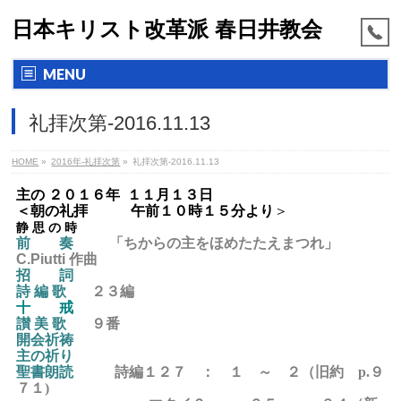
日本キリスト改革派 春日井教会
MENU
礼拝次第-2016.11.13
HOME
»
2016年-礼拝次第
»
礼拝次第-2016.11.13
主の ２０１６年 １１月１３日
＜朝の
礼拝
午前１０時１５分より
＞
静 思 の 時
前 奏
「ちからの主をほめたたえまつれ」
C.Piutti 作曲
招 詞
詩 編 歌
２３
編
十 戒
讃 美 歌
９
番
開会祈祷
主の祈り
聖書朗読
詩編１２７ ： １ ～ ２
（旧約 p.９
７１)