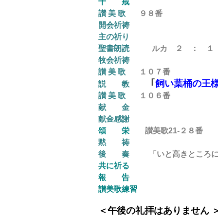
十 戒
讃 美 歌
９８
番
開会祈祷
主の祈り
聖書朗読
ルカ ２ ： １
牧会祈祷
讃 美 歌
１０７
番
｢
飼い葉桶の王
説 教
讃 美 歌
１０６
番
献 金
献金感謝
頌 栄
讃美歌21-２８番
黙 祷
後
奏
「いと高きところには栄
共に祈る
報 告
讃美歌練習
＜午後の礼拝
はありません 