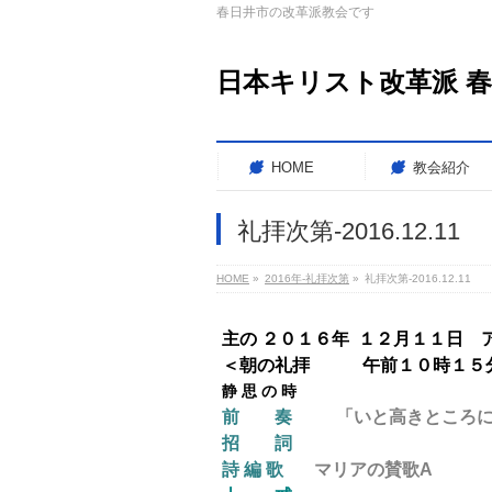
春日井市の改革派教会です
日本キリスト改革派 
HOME
教会紹介
礼拝次第-2016.12.11
HOME
»
2016年-礼拝次第
»
礼拝次第-2016.12.11
主の ２０１６年 １２月１１日 
＜朝の
礼拝
午前１０時１５
静 思 の 時
前 奏
「いと高きところには栄光
招 詞
詩 編 歌
マリアの賛歌A