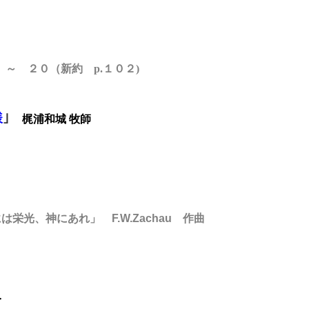
 ～ ２０
（新約 p.１０２)
様
｣
梶浦和城 牧師
光、神にあれ」 F.W.Zachau 作曲
＞