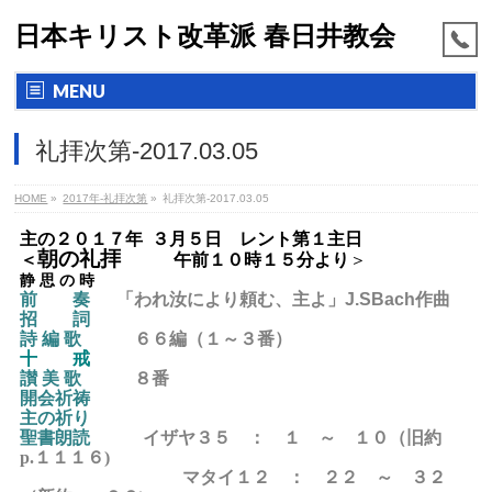
日本キリスト改革派 春日井教会
MENU
礼拝次第-2017.03.05
HOME
»
2017年-礼拝次第
»
礼拝次第-2017.03.05
主の２０１７年 ３月５日 レント第１主日
朝の礼拝
＜
午前１０時１５分より
＞
静 思 の 時
前 奏
「われ汝により頼む、主よ」J.SBach作曲
招 詞
詩 編 歌
６６編（１～３番）
十 戒
讃 美 歌
８
番
開会祈祷
主の祈り
聖書朗読
イザヤ３５ ： １ ～ １０
（旧約
p.１１１６)
マタイ１２ ： ２２ ～ ３２