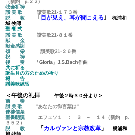
（新約 p.２２)
牧会祈祷
讃 美 歌
讃美歌21-１７３番
｢
目が見え、耳が聞こえる
｣
説 教
梶浦和
城 牧師
聖 餐 式
讃 美 歌
讃美歌21-８１番
献 金
献金感謝
頌 栄
讃美歌21-２６
番
祝 祷
後 奏
「Gloria」J.S.Bach作曲
共に祈る
誕生月の方のための祈り
報 告
讃美歌練習
＜午後の礼拝
＞
午後２時３０分より
前 奏
讃 美 歌
”あなたの御言葉は”
使徒信条
聖書朗読
エフェソ１ ： ３ ～ １４（新約 p.
３５２）
「
カルヴァンと宗教改革
」
説 教
梶浦和
城 牧師