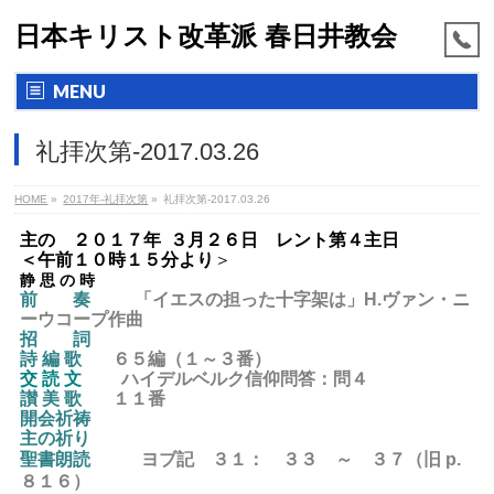
日本キリスト改革派 春日井教会
MENU
礼拝次第-2017.03.26
HOME
»
2017年-礼拝次第
»
礼拝次第-2017.03.26
主の ２０１７年 ３月２６日 レント第４主日
＜
午前１０時１５分より
＞
静 思 の 時
前 奏
「イエスの担った十字架は」H.ヴァン・ニ
ーウコープ作曲
招 詞
詩 編 歌
６５編（１～３番）
交 読 文
ハイデルベルク信仰問答：問４
讃 美 歌
１１
番
開会祈祷
主の祈り
聖書朗読
ヨブ記 ３１： ３３ ～ ３７（旧
p.
８１６
）