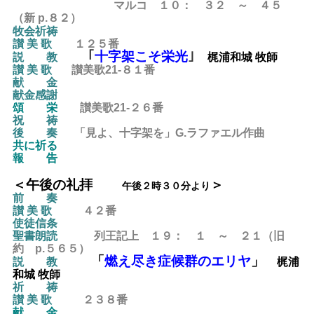
マルコ １０： ３２ ～ ４５
（新 p.８２）
牧会祈祷
讃 美 歌
１２５
番
｢
十字架こそ栄光
｣
説 教
梶浦和城 牧師
讃 美 歌
讃美歌21-８１
番
献 金
献金感謝
頌 栄
讃美歌21-２６
番
祝 祷
後
奏
「見よ、十字架を」G.ラファエル作曲
共に祈る
報 告
＜午後の礼拝
＞
午後２時３０分より
前 奏
讃 美 歌
４２
番
使徒信条
聖書朗読
列王記上 １９： １ ～ ２１（旧
約 p.５６５）
「
燃え尽き症候群のエリヤ
」
説 教
梶浦
和城 牧師
祈 祷
讃 美 歌
２３８番
献 金