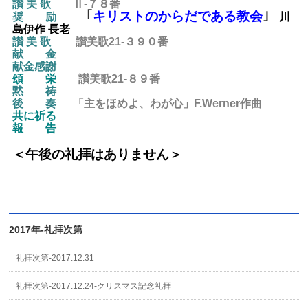
讃 美 歌
Ⅱ-７８
番
｢
キリストのからだである教会
｣
奨
励
川
島伊作 長老
讃 美 歌
讃美歌21-３９０
番
献 金
献金感謝
頌 栄
讃美歌21-８９
番
黙 祷
後
奏
「主をほめよ、わが心」F.Werner作曲
共に祈る
報 告
＜午後の礼拝はありません
＞
2017年-礼拝次第
礼拝次第-2017.12.31
礼拝次第-2017.12.24-クリスマス記念礼拝