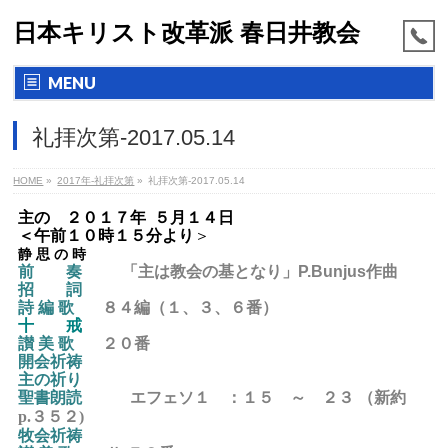
日本キリスト改革派 春日井教会
MENU
礼拝次第-2017.05.14
HOME
»
2017年-礼拝次第
»
礼拝次第-2017.05.14
主の ２０１７年 ５月１４日
＜
午前１０時１５分より
＞
静 思 の 時
前 奏
「主は教会の基となり」P.Bunjus作曲
招 詞
詩 編 歌
８４編（１、３、６番）
十 戒
讃 美 歌
２０
番
開会祈祷
主の祈り
聖書朗読
エフェソ１ ：１５ ～ ２３
（新約
p.３５２)
牧会祈祷