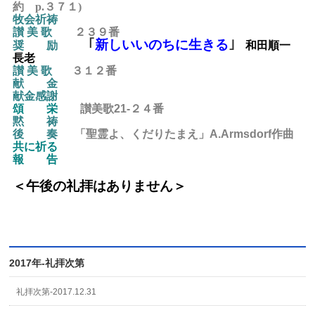
約 p.３７１)
牧会祈祷
讃 美 歌
２３９
番
｢
新しいいのちに生きる
｣
奨
励
和田順一
長老
讃 美 歌
３１２
番
献 金
献金感謝
頌 栄
讃美歌21-２４
番
黙 祷
後
奏
「聖霊よ、くだりたまえ」A.Armsdorf作曲
共に祈る
報 告
＜午後の礼拝はありません
＞
2017年-礼拝次第
礼拝次第-2017.12.31