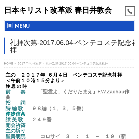
日本キリスト改革派 春日井教会
MENU
礼拝次第-2017.06.04-ペンテコステ記念礼
拝
HOME
»
2017年-礼拝次第
»
礼拝次第-2017.06.04-ペンテコステ記念礼拝
主の ２０１７年 ６月４日 ペンテコステ記念礼拝
＜
午前１０時１５分より
＞
静 思 の 時
前 奏
「聖霊よ、くだりたまえ」F.W.Zachau作
曲
招 詞
詩 編 歌
９８編（１、３、５番）
使徒信条
讃 美 歌
２４９
番
開会祈祷
主の祈り
聖書朗読
コロサイ ３ ： １ ～ １９
（新