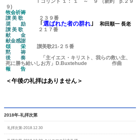
Ⅰコリント １： １ ～ ９ （新約 p.２９
９)
牧会祈祷
讃 美 歌
２３９
番
｢
選ばれた者の群れ
｣
奨 励
和田順一 長老
讃 美 歌
２１７
番
献 金
献金感謝
頌 栄
讃美歌21-２５
番
黙 祷
後
奏
「主イエス・キリスト、我らの救い主、
死に勝ち給いしお方」D.Buxtehude 作曲
報 告
＜午後の礼拝はありません
＞
2018年-礼拝次第
礼拝次第-2018.12.30