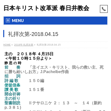
日本キリスト改革派 春日井教会
MENU
礼拝次第-2018.04.15
HOME
»
2018年-礼拝次第
»
礼拝次第-2018.04.15
主の ２０１８年 ４月15日
＜午前１０時１５分より＞
静 思 の 時
前 奏
「主イエス・キリスト、我らの救い主、死
に勝ち給いしお方
」J.Pachelbe作曲
招 詞
詩 編 歌
１５０編
使徒信条
讃 美 歌
１５１番
開会祈祷
主の祈り
聖書朗読
Ⅱテサロニケ ２： １３ ～ １４（
新約
p.３８１)