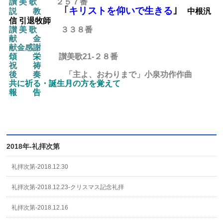
讃 美 歌
２５７番
｢
キリストを仰いで生きる
｣
説 教
中根汎
信 引退牧師
讃 美 歌
３３８
番
献 金
献金感謝
頌 栄
讃美歌21-２８
番
祝 祷
後
奏
「主よ、おわりまで」小泉功作作曲
共に祈る・誕生月の方を覚えて
報 告
2018年-礼拝次第
礼拝次第-2018.12.30
礼拝次第-2018.12.23-クリスマス記念礼拝
礼拝次第-2018.12.16