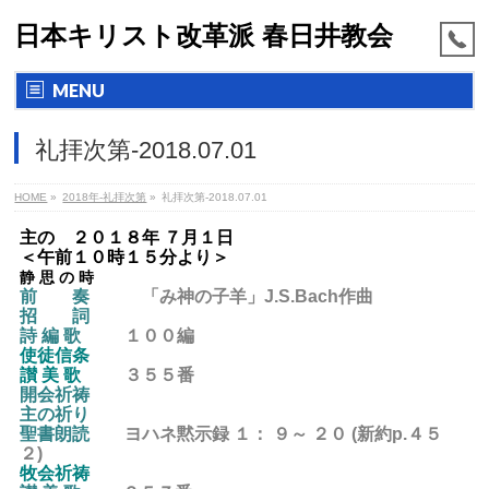
日本キリスト改革派 春日井教会
MENU
礼拝次第-2018.07.01
HOME
»
2018年-礼拝次第
»
礼拝次第-2018.07.01
主の ２０１８年 ７月１日
＜午前１０時１５分より＞
静 思 の 時
前 奏
「み神の子羊」J.S.Bach
作曲
招 詞
詩 編 歌
１００編
使徒信条
讃 美 歌
３５５番
開会祈祷
主の祈り
聖書朗読
ヨハネ黙示録 １： ９～ ２０ (新約p.４５
２)
牧会祈祷