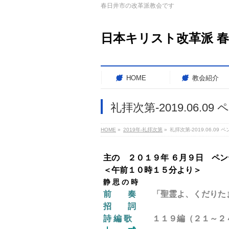
春日井市の改革派教会です
日本キリスト改革派 
HOME
教会紹介
礼拝次第-2019.06.
HOME
»
2019年-礼拝次第
»
礼拝次第-2019.06.09
主の ２０１９年 ６月９日 ペ
＜午前１０時１５分より＞
静 思 の 時
前 奏
「聖霊よ、くだりたまえ
招 詞
詩 編 歌
１１９編（２１～２