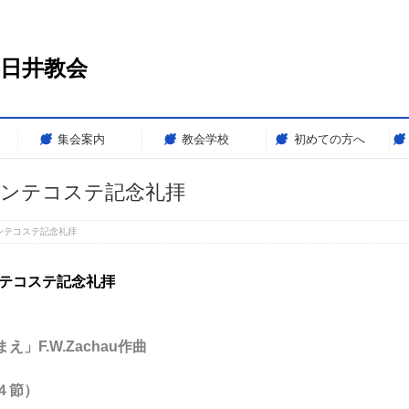
春日井教会
集会案内
教会学校
初めての方へ
09 ペンテコステ記念礼拝
 ペンテコステ記念礼拝
ンテコステ記念礼拝
」F.W.Zachau
作
曲
４節）