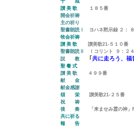
十 戒
讃 美 歌
１８５番
開会祈祷
主の祈り
聖書朗読Ⅰ
ヨハネ黙示録 ２： 
牧会祈祷
讃 美 歌
讃美歌21-５１０番
聖書朗読Ⅱ
Ⅰコリント ９：２４
｢
共に走ろう、福
説 教
聖 餐 式
讃 美 歌
４９９
番
献 金
献金感謝
頌 栄
讃美歌21-２５
番
祝 祷
後
奏
「来ませみ霊の神」F.W
共に祈る
報 告