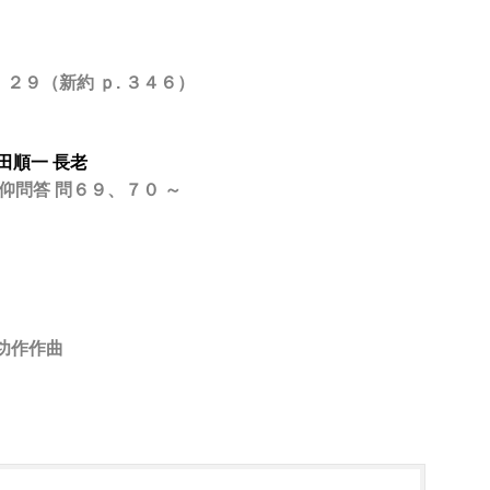
２９（新約 ｐ. ３４６）
田順一 長老
 問６９、７０ ～
功作作曲