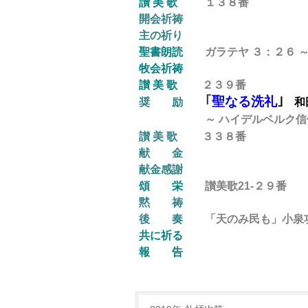
讃 美 歌
１３８番
開会祈祷
主の祈り
聖書朗読
ガラテヤ ３：２６ ～ 
牧会祈祷
讃 美 歌
２３９番
｢
聖なる洗礼
｣
奨 励
和
～ ハイデルベルク信仰問答
讃 美 歌
３３８番
献 金
献金感謝
頌 栄
讃美歌21-２９
番
黙 祷
後
奏
「天のみ民も」小泉
共に祈る
報 告