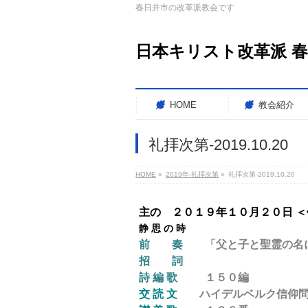
春日井市の改革派教会です
日本キリスト改革派 
HOME
教会紹介
礼拝次第-2019.10.20
HOME
»
2019年-礼拝次第
»
礼拝次第-2019.10.20
主の ２０１９年１０月２０日 
静 思 の 時
前 奏
「父と子と聖霊の名によ
招 詞
詩 編 歌
１５０編
交 読 文
ハイデルベルク信仰問