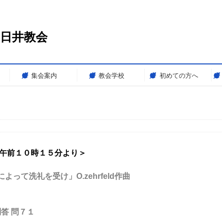
春日井教会
集会案内
教会学校
初めての方へ
＜午前１０時１５分より＞
って洗礼を受け」O.zehrfeld作曲
答 問７１