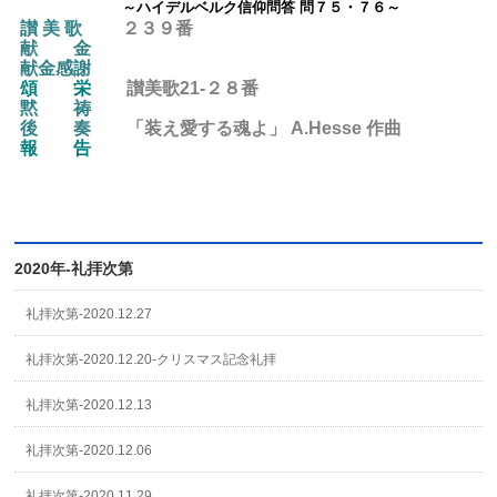
～ハイデルベルク信仰問答 問７５・７６～
讃 美 歌
２３９番
献 金
献金感謝
頌 栄
讃美歌21-２８
番
黙 祷
後
奏
「装え愛する魂よ」 A.Hesse 作曲
報 告
2020年-礼拝次第
礼拝次第-2020.12.27
礼拝次第-2020.12.20-クリスマス記念礼拝
礼拝次第-2020.12.13
礼拝次第-2020.12.06
礼拝次第-2020.11.29