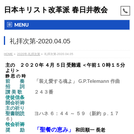
日本キリスト改革派 春日井教会
MENU
礼拝次第-2020.04.05
HOME
»
2020年-礼拝次第
»
礼拝次第-2020.04.05
主の ２０２０年 ４月 ５日 受難週 ＜午前１０時１５分
より＞
静 思 の 時
前 奏
「装え愛する魂よ」 G.P.Telemann
作曲
招 詞
讃 美 歌
２４３番
使徒信条
開会祈祷
主の祈り
聖書朗読
ヨハネ ６：４４ ～ ５９ （新約 ｐ. １７
６）
牧会祈祷
「聖餐の恵み」
奨 励
和田順一 長老