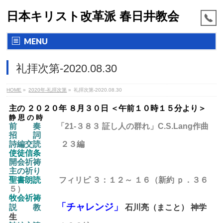
日本キリスト改革派 春日井教会
MENU
礼拝次第-2020.08.30
HOME
»
2020年-礼拝次第
»
礼拝次第-2020.08.30
主の ２０２０年 ８月３０日 ＜午前１０時１５分より＞
静 思 の 時
前 奏
「21-３８３ 証し人の群れ
」C.S.Lang作曲
招 詞
詩編交読
２３編
使徒信条
開会祈祷
主の祈り
聖書朗読
フィリピ ３：１２～ １６（新約 ｐ．３６
５）
牧会祈祷
「チャレンジ」
説 教
石川亮（まこと） 神学
生