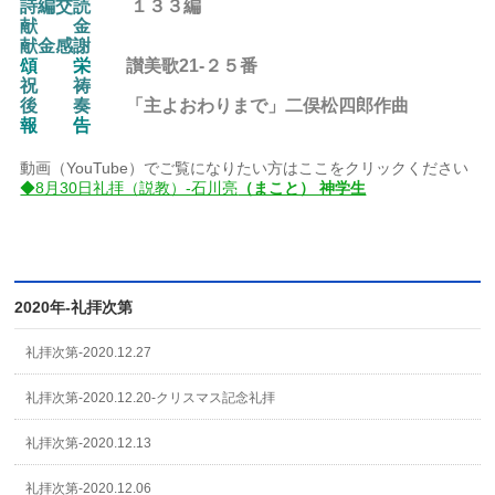
詩編交読
１３３編
献 金
献金感謝
頌 栄
讃美歌21-２５
番
祝 祷
後
奏
「主よおわりまで」二俣松四郎作曲
報 告
動画（YouTube）でご覧になりたい方はここをクリックください
◆8月30日礼拝（説教）-石川亮
（まこと） 神学生
2020年-礼拝次第
礼拝次第-2020.12.27
礼拝次第-2020.12.20-クリスマス記念礼拝
礼拝次第-2020.12.13
礼拝次第-2020.12.06