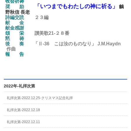
牧会祈祷
「いつまでもわたしの神に祈る」
奨 励
鸙
野秋信 長老
詩編交読
２３編
献 金
献金感謝
頌 栄
讃美歌21-２８
番
黙 祷
後
奏
「Ⅱ-36 こは汝のものなり」 J.M.Haydn
作曲
報 告
2022年-礼拝次第
礼拝次第-2022.12.25-クリスマス記念礼拝
礼拝次第-2022.12.18
礼拝次第-2022.12.11