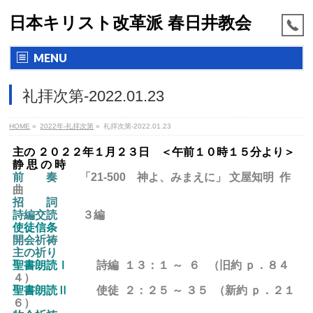
日本キリスト改革派 春日井教会
MENU
礼拝次第-2022.01.23
HOME
»
2022年-礼拝次第
»
礼拝次第-2022.01.23
主の ２０２２年１月２３日 ＜午前１０時１５分より＞
静 思 の 時
前 奏
「21-500 神よ、みまえに
」 文屋知明 作
曲
招 詞
詩編交読
３編
使徒信条
開会祈祷
主の祈り
聖書朗読Ⅰ
詩編 １３：１ ～ ６ （旧約 ｐ．８４
４）
聖書朗読Ⅱ
使徒 ２：２５ ～ ３５ （新約 ｐ．２１
６）