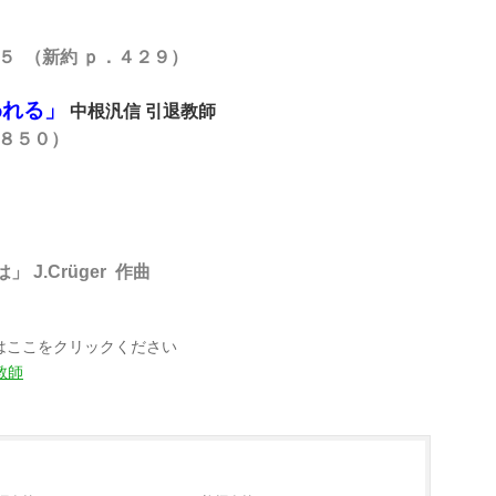
 ５ （新約 ｐ．４２９）
われる」
中根汎信 引退教師
８５０）
J.Crüger 作曲
方はここをクリックください
教師