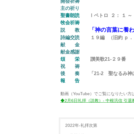
開会祈祷
主の祈り
聖書朗読
Ⅰペトロ ２： １ ～
牧会祈祷
「神の言葉に養
説 教
詩編交読
１９編 （旧約 ｐ．
献 金
献金感謝
頌 栄
讃美歌21-２９
番
祝 祷
後
奏
「21-2 聖なるみ神は」 
報 告
動画（YouTube）でご覧になりたい
◆2月6日礼拝（説教）- 中根汎信 引退
2022年-礼拝次第