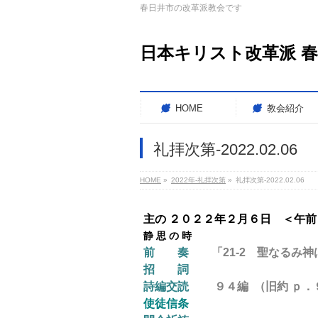
春日井市の改革派教会です
日本キリスト改革派 
HOME
教会紹介
礼拝次第-2022.02.06
HOME
»
2022年-礼拝次第
»
礼拝次第-2022.02.06
主の ２０２２年２月６日 ＜午
静 思 の 時
前 奏
「21-2 聖なるみ神は」
招 詞
詩編交読
９４編 （旧約 ｐ．
使徒信条