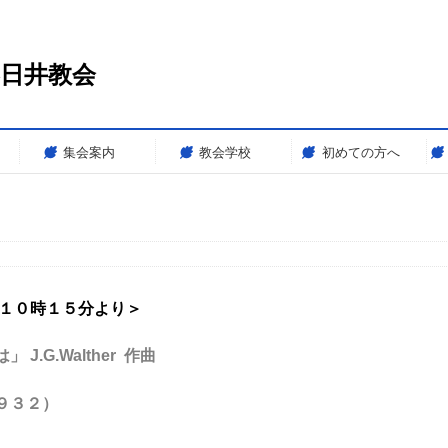
春日井教会
集会案内
教会学校
初めての方へ
前１０時１５分より＞
 J.G.Walther 作曲
９３２）