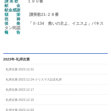
讃 美 歌
１９０番
献 金
献金感謝
頌 栄
讃美歌21-２８
番
祝 祷
後
奏
「Ⅱ-134 救いの主よ、イエスよ」パキス
タン民謡
報 告
2023年-礼拝次第
礼拝次第-2023.12.31
礼拝次第-2023.12.24-クリスマス記念礼拝
礼拝次第-2023.12.17
礼拝次第-2023.12.10
礼拝次第-2023.12.03