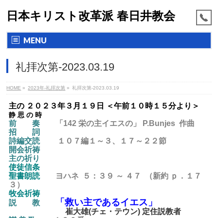
日本キリスト改革派 春日井教会
MENU
礼拝次第-2023.03.19
HOME
»
2023年-礼拝次第
»
礼拝次第-2023.03.19
主の ２０２３年３月１９日 ＜午前１０時１５分より＞
静 思 の 時
前 奏
「142 栄の主イエスの」 P.Bunjes 作曲
招 詞
詩編交読
１０７編１～３、１７～２２節
開会祈祷
主の祈り
使徒信条
聖書朗読
ヨハネ ５：３９ ～ ４７ （新約 ｐ．１７
３）
牧会祈祷
「救い主であるイエス」
説 教
崔大雄(チェ・テウン) 定住説教者