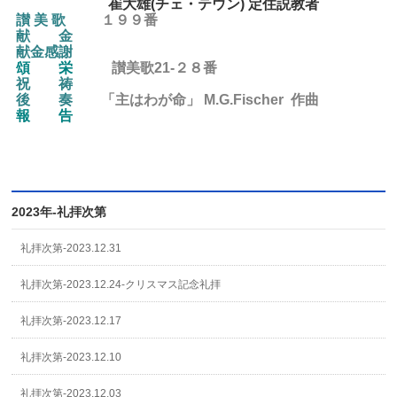
崔大雄(チェ・テウン) 定住説教者
讃 美 歌
１９９番
献 金
献金感謝
頌 栄
讃美歌21-２８
番
祝 祷
後
奏
「主はわが命」 M.G.Fischer 作曲
報 告
2023年-礼拝次第
礼拝次第-2023.12.31
礼拝次第-2023.12.24-クリスマス記念礼拝
礼拝次第-2023.12.17
礼拝次第-2023.12.10
礼拝次第-2023.12.03