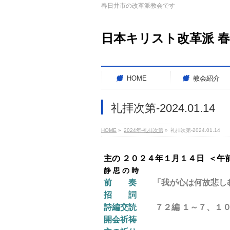
春日井市の改革派教会です
日本キリスト改革派 
HOME
教会紹介
礼拝次第-2024.01.14
HOME
»
2024年-礼拝次第
»
礼拝次第-2024.01.14
主の ２０２４年１月１４日 ＜午
静 思 の 時
前 奏
「我が心は何故悲しむのか
招 詞
詩編交読
７２編 １～７、１０
開会祈祷