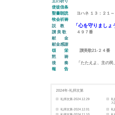
主の祈り
使徒信条
聖書朗読
ヨハネ １３：２１～ 
牧会祈祷
「心を守りましょ
説 教
讃 美 歌
４９７番
献 金
献金感謝
頌 栄
讃美歌21-２４
番
黙 祷
後
奏
「たたえよ、主の民」 J.G
報 告
2024年-礼拝次第
礼拝次第-2024.12.29
礼
ス
礼拝次第-2024.12.01
礼拝
礼拝次第-2024.11.10
礼拝