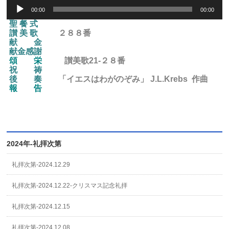
Audio
00:00
00:00
Player
聖 餐 式
讃 美 歌
２８８番
献 金
献金感謝
頌 栄
讃美歌21-２８
番
祝 祷
後
奏
「イエスはわがのぞみ」 J.L.Krebs 作曲
報 告
2024年-礼拝次第
礼拝次第-2024.12.29
礼拝次第-2024.12.22-クリスマス記念礼拝
礼拝次第-2024.12.15
礼拝次第-2024.12.08