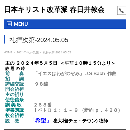
日本キリスト改革派 春日井教会
MENU
礼拝次第-2024.05.05
HOME
»
2024年-礼拝次第
»
礼拝次第-2024.05.05
主の ２０２４年５月５日 ＜午前１０時１５分より＞
静 思 の 時
前 奏
「イエスはわがのぞみ」 J.S.Bach 作曲
招 詞
詩編交読
９８編
開会祈祷
主の祈り
使徒信条
讃 美 歌
２６８番
聖書朗読
Ⅰペトロ １： １～ ９ （新約 ｐ．４２８）
牧会祈祷
「希望」
説 教
崔大雄(チェ・テウン) 牧師