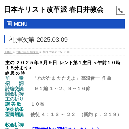
日本キリスト改革派 春日井教会
MENU
礼拝次第-2025.03.09
HOME
»
2025年-礼拝次第
»
礼拝次第-2025.03.09
主の ２０２５年３月９日 レント第１主日 ＜午前１０時
１５分より＞
静 思 の 時
前 奏
「わがたま たたえよ」 高浪晋一 作曲
招 詞
詩編交読
９１編 １～２、９～１６節
開会祈祷
主の祈り
讃 美 歌
１０番
使徒信条
聖書朗読
使徒 ４：１３ ～ ２２ （新約 ｐ．２１９）
牧会祈祷