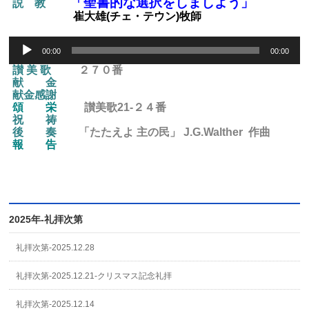
「聖書的な選択をしましよう」
説 教
崔大雄(チェ・テウン)牧師
Audio
00:00
00:00
Player
讃 美 歌
２７０番
献 金
献金感謝
頌 栄
讃美歌21-２４
番
祝 祷
後
奏
「たたえよ 主の民」 J.G.Walther 作曲
報 告
2025年-礼拝次第
礼拝次第-2025.12.28
礼拝次第-2025.12.21-クリスマス記念礼拝
礼拝次第-2025.12.14