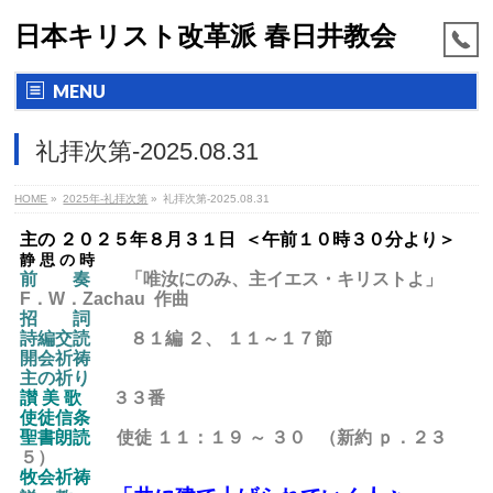
日本キリスト改革派 春日井教会
MENU
礼拝次第-2025.08.31
HOME
»
2025年-礼拝次第
»
礼拝次第-2025.08.31
主の ２０２５年８月３１
日 ＜午前１０時３０分より＞
静 思 の 時
前 奏
「唯汝にのみ、主イエス・キリストよ」
F．W．Zachau 作曲
招 詞
詩編交読
８１編 ２、 １１～１７節
開会祈祷
主の祈り
讃 美 歌
３３番
使徒信条
聖書朗読
使徒 １１：１９ ～ ３０ （新約 ｐ．２３
５）
牧会祈祷