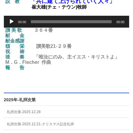
「共に建て上げられていく人々」
説 教
崔大雄(チェ・テウン)牧師
Audio
00:00
00:00
Player
讃 美 歌
３６４番
献 金
献金感謝
頌 栄
讃美歌21-２９
番
祝 祷
後
奏
「唯汝にのみ、主イエス・キリストよ」
M．G．Fischer 作曲
報 告
2025年-礼拝次第
礼拝次第-2025.12.28
礼拝次第-2025.12.21-クリスマス記念礼拝