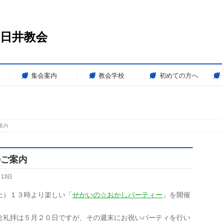
春日井教会
集会案内
教会学校
初めての方へ
案内
のご案内
月13日
土）１３時より楽しい「
せかいの☆おかしパーティー
」を開催
念礼拝は５月２０日ですが、その週末にお祝いパーティを行い