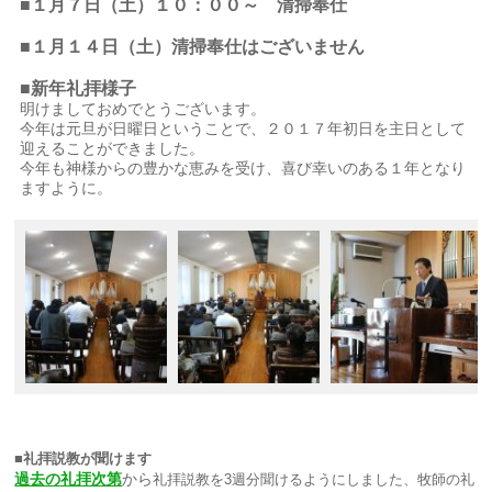
■１月７日（土）１０：００～ 清掃奉仕
■１月１４日（土）清掃奉仕はございません
■新年礼拝様子
明けましておめでとうございます。
今年は元旦が日曜日ということで、２０１７年初日を主日として
迎えることができました。
今年も神様からの豊かな恵みを受け、喜び幸いのある１年となり
ますように。
■礼拝説教が聞けます
過去の礼拝次第
から
礼拝説教を3週分聞けるようにしました、牧師の礼