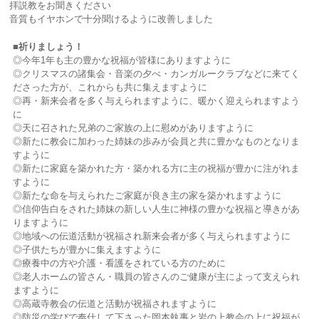
拝説教をお聞きください
音質もイヤホンで十分聞けるように改善しました
■祈
りましょう！
◎
今年1年も主の豊かな祝福が皆様にありますように
◎クリスマスの諸集会・音楽の夕べ・カンガルークラブなどに来てく
ださった方が、これからも共に集えますように
◎再・新来会者を多く与えられますように、暖かく迎えられますよう
に
◎天に召された兄弟のご家族の上に慰めがありますように
◎新たに教会に加わった姉妹の歩みが会員と共に豊かなものとなりま
すように
◎新たに家庭を築かれた方・築かれる方に主の祝福が豊かに注がれま
すように
◎新たな命を与えられたご家庭が良き主の家を築かれますように
◎信仰告白をされた姉妹の新しい人生に神様の豊かな祝福と導きがあ
りますように
◎地域への伝道活動が祝福され新来会者が多く与えられますように
◎子供たちが豊かに集えますように
◎療養中の方や介護・看護をされている方のために
◎老人ホームの皆さん・職員の皆さんのご健康が主によって支えられ
ますように
◎高蔵寺教会の伝道と活動が祝福されますように
◎防災の学びで奉仕して下さった岡本執事と岩の上教会の上に祝福が