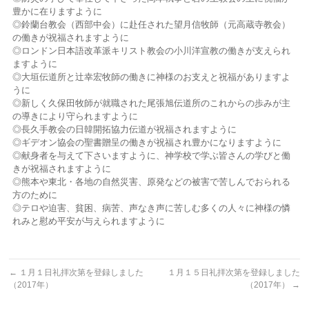
豊かに在りますように
◎鈴蘭台教会（西部中会）に赴任された望月信牧師（元高蔵寺教会）
の働きが祝福されますように
◎ロンドン日本語改革派キリスト教会の小川洋宣教の働きが支えられ
ますように
◎大垣伝道所と辻幸宏牧師の働きに神様のお支えと祝福がありますよ
うに
◎新しく久保田牧師が就職された尾張旭伝道所のこれからの歩みが主
の導きにより守られますように
◎長久手教会の日韓開拓協力伝道が祝福されますように
◎ギデオン協会の聖書贈呈の働きが祝福され豊かになりますように
◎献身者を与えて下さいますように、神学校で学ぶ皆さんの学びと働
きが祝福されますように
◎熊本や東北・各地の自然災害、原発などの被害で苦しんでおられる
方のために
◎テロや迫害、貧困、病苦、声なき声に苦しむ多くの人々に神様の憐
れみと慰め平安が与
えられますように
←
１月１日礼拝次第を登録しました
１月１５日礼拝次第を登録しました
（2017年）
（2017年）
→