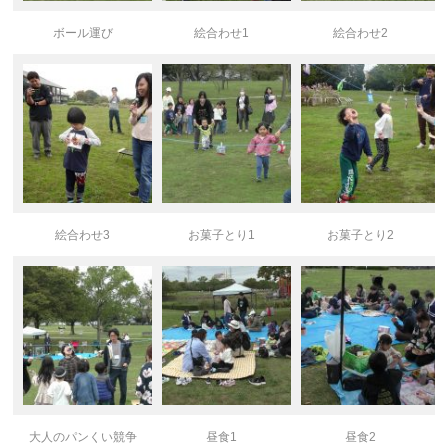
ボール運び
絵合わせ1
絵合わせ2
絵合わせ3
お菓子とり1
お菓子とり2
大人のパンくい競争
昼食1
昼食2