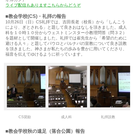
ライブ配信もありますこちらからどうぞ
■教会学校(CS)・礼拝の報告
10月26日（日）CS礼拝では、吉田長老（校長）から「しんこう
により、ぎとされる」と題して良きおはなしを頂きました。成人
科を１０時１０分からウェストミンスター小教理問答（問３２）
を題材として開催しました。礼拝では崔先生から「希望のために
避ける人々」と題してパウロとバルナバの宣教について良き説教
を頂きました。神さまが私たちの歩みを豊かに用いてくださり、
福音を伝えてゆけるように祈っています。
CS奨励
成人科
礼拝説教
■教会学校秋の遠足（落合公園）報告