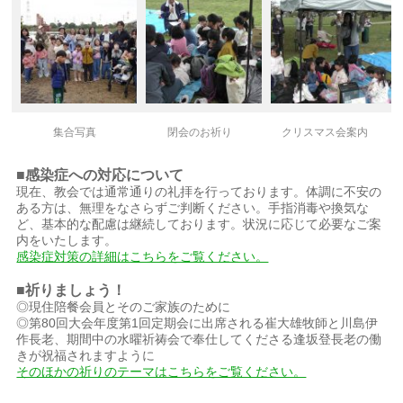
集合写真
閉会のお祈り
クリスマス会案内
■感染症への対応について
現在、教会では通常通りの礼拝を行っております。体調に不安の
ある方は、無理をなさらずご判断ください。手指消毒や換気な
ど、基本的な配慮は継続しております。状況に応じて必要なご案
内をいたします。
感染症対策の詳細はこちらをご覧ください。
■祈りましょう！
◎現住陪餐会員とそのご家族のために
◎第80回大会年度第1回定期会に出席される崔大雄牧師と川島伊
作長老、期間中の水曜祈祷会で奉仕してくださる逢坂登長老の働
きが祝福されますように
そのほかの祈りのテーマはこちらをご覧ください。