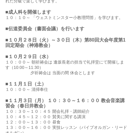
れた分級で楽しく学びます。
■成人科を開催します
１０：１０～ 「ウェストミンスター小教理問答」を学びます。
■伝道委員会（書面会議）を行います
■１０月２８日（火）～３０日（木）第80回大会年度第1
回定期会（神港教会）
■１０月２９日（水）
１０：００～ 朝祈祷会は 逢坂長老の担当で礼拝堂にて開催しま
す（10:00～11:30）
夕祈祷会は 当面の間 休会とします
■１１月１日（土）
１０：００～ 清掃奉仕
■１１月３日（月） １０：３０～１６：００ 教会音楽講
習会（春日井教会）
１０：３０～１０：４５ 開会礼拝・講師紹介
１０：４５～１２：００ 賛美に関する講演
１２：００～１３：００ 昼食
１３：００～１６：００ 実技レッスン（パイプオルガン・リード
オルガン）