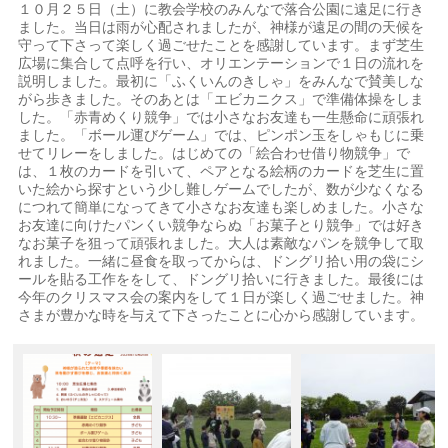
１０月２５日（土）に教会学校のみんなで落合公園に遠足に行き
ました。当日は雨が心配されましたが、神様が遠足の間の天候を
守って下さって楽しく過ごせたことを感謝しています。まず芝生
広場に集合して点呼を行い、オリエンテーションで１日の流れを
説明しました。最初に「ふくいんのきしゃ」をみんなで賛美しな
がら歩きました。そのあとは「エビカニクス」で準備体操をしま
した。「赤青めくり競争」では小さなお友達も一生懸命に頑張れ
ました。「ボール運びゲーム」では、ピンポン玉をしゃもじに乗
せてリレーをしました。はじめての「絵合わせ借り物競争」で
は、１枚のカードを引いて、ペアとなる絵柄のカードを芝生に置
いた絵から探すという少し難しゲームでしたが、数が少なくなる
につれて簡単になってきて小さなお友達も楽しめました。小さな
お友達に向けたパンくい競争ならぬ「お菓子とり競争」では好き
なお菓子を狙って頑張れました。大人は素敵なパンを競争して取
れました。一緒に昼食を取ってからは、ドングリ拾い用の袋にシ
ールを貼る工作ををして、ドングリ拾いに行きました。最後には
今年のクリスマス会の案内をして１日が楽しく過ごせました。神
さまが豊かな時を与えて下さったことに心から感謝しています。