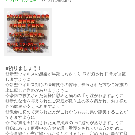
■祈りましょう！
◎新型ウィルスの感染が早期におさまり 病が癒され 日常が回復
しますように
◎新型ウィルス対応の医療関係の皆様、罹病された方やご家族の
上に癒しと慰めがありますように
◎豪雨で被災された皆様に慰めと顧みの手が注がれますように
◎新たな命を与えられたご家庭が良き主の家を築かれ、お子様た
ちの健康が支えられますように
◎教会に初めて来られた方がこれからも共に集い讃美することが
できますように
◎ご家族を天に召された兄弟姉妹の上に慰めがありますように
◎病にあって療養中の方や介護・看護をされている方のために
◎会員総会が主に導かれた会となりました、定められた事が神様