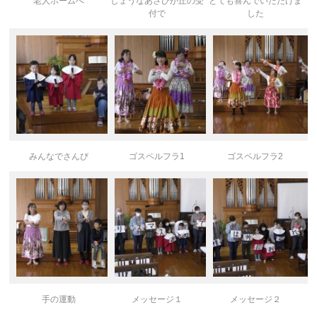
老人ホームへ
しょうなあさひが丘の受
とても喜んでいただけま
付で
した
みんなでさんび
ゴスペルフラ1
ゴスペルフラ2
手の運動
メッセージ１
メッセージ２