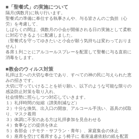
■「聖餐式」の実施について
隔月(偶数月)に執り行います。
聖餐式の準備に奉仕する執事さんや、与る皆さんのご負担（心
労）を考慮して、
しばらくの間は、偶数月の小会が開催される日の実施として柔軟
に対応できるように配慮しました。
（聖餐式を守ってゆきたいと小会が願う気持ちは変わっておりま
せん）
各席１列ごとにアルコールスプレーを配置して聖餐に与る直前に
消毒をします。
■教会のウィルス対策
礼拝は主への大切な奉仕であり、すべての神の民に与えられた恵
みの招きです。
大切に守っていけることを祈り願い、以下のような可能な限りの
感染防止対策を取り入れ、
社会情勢に照らしつつ対応していきます。
１）礼拝時間の短縮（讃美削減など）
２）十分な換気、出入口の開放、アルコール手洗い、器具の拭取
り、マスク着用
３）体調に不安のある方は礼拝参加を見合わせる
４）食事などの提供を休止
５）各部会（テモテ・サフラン・青年）、家庭集会の休止
６）座席を空けて着席するよう椅子に 着座遠慮依頼の紙を配置