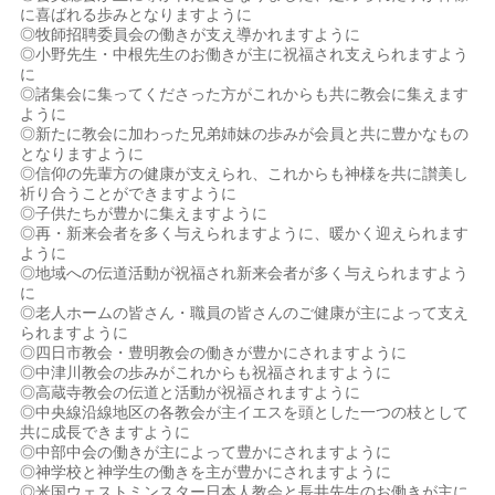
に喜ばれる歩みとなりますように
◎牧師招聘委員会の働きが支え導かれますように
◎小野先生・中根先生のお働きが主に祝福され支えられますよう
に
◎諸集会に集ってくださった方がこれからも共に教会に集えます
ように
◎新たに教会に加わった兄弟姉妹の歩みが会員と共に豊かなもの
となりますように
◎信仰の先輩方の健康が支えられ、これからも神様を共に讃美し
祈り合うことができますように
◎子供たちが豊かに集えますように
◎再・新来会者を多く与えられますように、暖かく迎えられます
ように
◎地域への伝道活動が祝福され新来会者が多く与えられますよう
に
◎老人ホームの皆さん・職員の皆さんのご健康が主によって支え
られますように
◎四日市教会・豊明教会の働きが豊かにされますように
◎中津川教会の歩みがこれからも祝福されますように
◎高蔵寺教会の伝道と活動が祝福されますように
◎中央線沿線地区の各教会が主イエスを頭とした一つの枝として
共に成長できますように
◎中部中会の働きが主によって豊かにされますように
◎神学校と神学生の働きを主が豊かにされますように
◎米国ウェストミンスター日本人教会と長井先生のお働きが主に