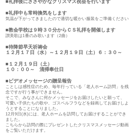
■礼拝後にささやかなクリスマス祝会を行います
■礼拝中も常時換気をします
気温が下がってきましたので適切な暖かい服装をご準備ください
■教会学校は９時３０分からＣＳ礼拝を開催します
讃美歌は1番のみ歌います（2曲）
■待降節早天祈祷会
１２月１７日（水）～１２月１９日（土）６：３０～
■１２月１９日（土）
１０：００～ 清掃奉仕日
■ビデオメッセージの贈呈報告
ことしは感性症のため、毎年行っている「老人ホーム訪問」を残
念ですが行う事ができません。
そこで、みなさんに何かメッセージをお届けしたいと願って、
可愛い子供たちの歌や、ゴスペルフラなどを録画してお届けしよ
うとすることになりました。
12月9日(水)には、老人ホームを訪問してお届けすることができ
ました。
こちらから訪問の際にプレゼントしたクリスマスメッセージ動画
をご覧いただけます。