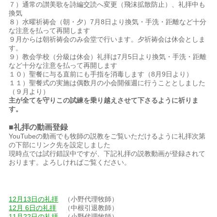
７）通常の讃美歌を詩編交読へ変更（飛沫拡散防止）、礼拝中も
換気
８）水曜祈祷会（朝・夕）7月8日より換気・手洗・距離など十分
な注意を払って再開します
９月からは朝祈祷会のみ会堂で行います。夕祈祷会は休会としま
す。
９）教会学校（分級は休会）礼拝は7月5日より換気・手洗・距離
など十分な注意を払って再開します
１０）聖餐に与る直前にも手指を消毒します（8月9日より）
１１）聖餐式の実施は偶数月の小会開催週に行うこととしました
（９月より）
主が全てを守りこの試練を乗り越えさせて下さるように祈りま
す。
■礼拝の動画登録
YouTubeの動画でも牧師の説教をご覧いただけるように礼拝次第
の下部にリンク先を設定しました
現時点では試行錯誤中ですが、下記礼拝の説教動画が登録されて
おります。よろしければご覧ください。
12月13日の礼拝
（小野代理牧師）
12月 6日の礼拝
（中根引退教師）
11月22日の礼拝
（小野代理牧師）