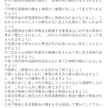
からの教会学校教師の働きと、金城学院の働きが支えられますよ
うに
◎中根引退教師の働きと奥様のご健康が主によって支え守られま
すように
◎中部中会の音楽講習会が豊かに祝福された会となりました、こ
れからのオルガニストの奉仕が主に支えられ豊かに用いられます
ように
◎会員懇談会が春日井教会を配慮する委員会はじめ中会の皆様の
導きで豊かにされました、これからの信仰の歩みが主によって支
えられますように
◎定期大会で定められた事項が主のみ旨にかない良きこととなり
ますように
◎これからも信仰の先輩方の健康が支えられて共に良き信仰の歩
みができますように
◎第３回中部中会臨時会定められた全てが神様の御心にかないま
すように
◎牧師とご家族のために心を合わせて祈りましょう
◎新たな命を与えられたご家庭が良き主の家を築かれますよう
に、お子様たちの健康が支えられますように
◎音楽の夕べに多くの方が来訪してくださり心より感謝申し上げ
ます、これからも共に教会に集えますように
◎長谷川牧師と四日市教会の働きが祝福されますように
◎多治見教会に就任された松田基教牧師と教会の働きが祝福され
ますように
◎木下牧師と名古屋教会の働きを主が祝福して豊かにして下さい