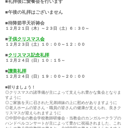
■礼拝後に愛餐会を行います
■午後の礼拝はございません
■待降節早天祈祷会
１２月２１日（木）～２３日（土）６：３０～
■
子供クリスマス会
１２月２３日（土）１０：００～１２：００
■
クリスマス記念礼拝
１２月２４日（日）１０：１５～
■
讃美礼拝
１２月２４日（日）１９：００～２０：００
■祈りましょう！
◎クリスマスの諸準備が主によって支えられ豊かな集会となりま
すように
◎ご家族を天に召された兄弟姉妹の上に慰めがありますように
◎老人ホームの皆さん・職員の皆さんの健康が支えられ、良きク
リスマスが迎えられますように
◎中部中会の教会学校教師研修会・当教会のカンガルークラブの
ハンドベルコンサートが主によって豊かに祝福されました、これ