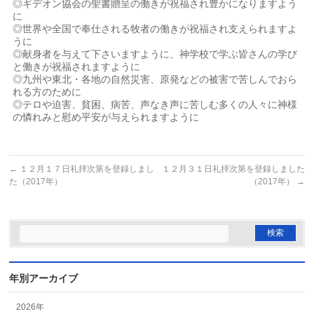
◎ギデオン協会の聖書贈呈の働きが祝福され豊かになりますよう
に
◎世界や全国で奉仕される牧者の働きが祝福され支えられますよ
うに
◎献身者を与えて下さいますように、神学校で学ぶ皆さんの学び
と働きが祝福されますように
◎九州や東北・各地の自然災害、原発などの被害で苦しんでおら
れる方のために
◎テロや迫害、貧困、病苦、声なき声に苦しむ多くの人々に神様
の憐れみと慰め平安が与えられますように
←
１２月１７日礼拝次第を登録しまし
１２月３１日礼拝次第を登録しました
た（2017年）
（2017年）
→
年別アーカイブ
2026年