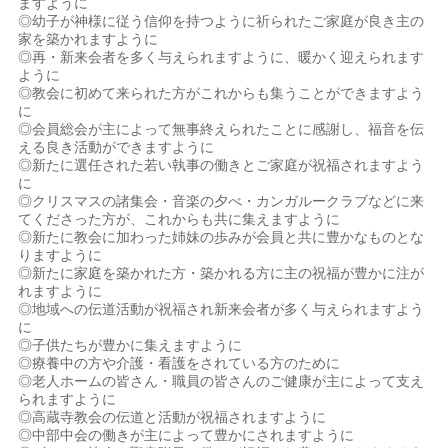
ますように
◎幼子が神様に従う信仰を持つように祈られたご家庭が良き主の
家を築かれますように
◎再・新来会者を多く与えられますように、暖かく迎えられます
ように
◎教会に初めて来られた方がこれからも集うことができますよう
に
◎会員総会が主によって無事終えられたことに感謝し、福音を伝
える良き活動ができますように
◎新たに選任された若い執事の働きとご家庭が祝福されますよう
に
◎クリスマスの諸集会・音楽の夕べ・カンガルークラブなどに来
てくださった方が、これからも共に集えますように
◎新たに教会に加わった姉妹の歩みが会員と共に豊かなものとな
りますように
◎新たに家庭を築かれた方・築かれる方に主の祝福が豊かに注が
れますように
◎地域への伝道活動が祝福され新来会者が多く与えられますよう
に
◎子供たちが豊かに集えますように
◎療養中の方や介護・看護をされている方のために
◎老人ホームの皆さん・職員の皆さんのご健康が主によって支え
られますように
◎高蔵寺教会の伝道と活動が祝福されますように
◎中部中会の働きが主によって豊かにされますように