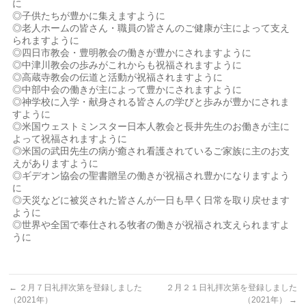
に
◎子供たちが豊かに集えますように
◎老人ホームの皆さん・職員の皆さんのご健康が主によって支え
られますように
◎四日市教会・豊明教会の働きが豊かにされますように
◎中津川教会の歩みがこれからも祝福されますように
◎高蔵寺教会の伝道と活動が祝福されますように
◎中部中会の働きが主によって豊かにされますように
◎神学校に入学・献身される皆さんの学びと歩みが豊かにされま
すように
◎米国ウェストミンスター日本人教会と長井先生のお働きが主に
よって祝福されますように
◎米国の武田先生の病が癒され看護されているご家族に主のお支
えがありますように
◎ギデオン協会の聖書贈呈の働きが祝福され豊かになりますよう
に
◎天災などに被災された皆さんが一日も早く日常を取り戻せます
ように
◎世界や全国で奉仕される牧者の働きが祝福され支えられますよ
うに
←
２月７日礼拝次第を登録しました
２月２１日礼拝次第を登録しました
（2021年）
（2021年）
→