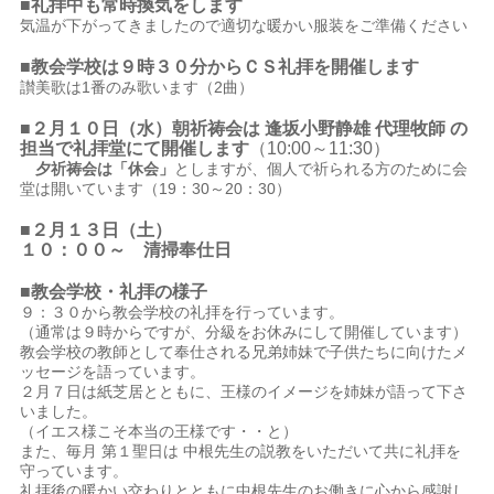
■礼拝中も常時換気をします
気温が下がってきましたので適切な暖かい服装をご準備ください
■教会学校は９時３０分からＣＳ礼拝を開催します
讃美歌は1番のみ歌います（2曲）
■２月１０
日（水）朝祈祷会は 逢坂小野静雄 代理牧師
の
担当で礼拝堂にて開催します
（10:00～11:30）
夕祈祷会は「休会」
としますが、個人で祈られる方のために会
堂は開いています（19：30～20：30）
■２月１３日（土）
１０：００～ 清掃奉仕日
■教会学校・礼拝の様子
９：３０から教会学校の礼拝を行っています。
（通常は９時からですが、分級をお休みにして開催しています）
教会学校の教師として奉仕される兄弟姉妹で子供たちに向けたメ
ッセージを語っています。
２月７日は紙芝居とともに、王様のイメージを姉妹が語って下さ
いました。
（イエス様こそ本当の王様です・・と）
また、毎月 第１聖日は 中根先生の説教をいただいて共に礼拝を
守っています。
礼拝後の暖かい交わりとともに中根先生のお働きに心から感謝し