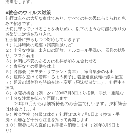
消毒をします。
■教会のウィルス対策
礼拝は主への大切な奉仕であり、すべての神の民に与えられた恵
みの招きです。
大切に守っていけることを祈り願い、以下のような可能な限りの
感染防止対策を取り入れ、
社会情勢に照らしつつ対応していきます。
１）礼拝時間の短縮（讃美削減など）
２）十分な換気、出入口の開放、アルコール手洗い、器具の拭取
り、マスク着用
３）体調に不安のある方は礼拝参加を見合わせる
４）食事などの提供を休止
５）各部会（テモテ・サフラン・青年）、家庭集会の休止
６）座席を空けて着席するよう椅子に 着座遠慮依頼の紙を配置
７）通常の讃美歌を詩編交読へ変更（飛沫拡散防止）、礼拝中も
換気
８）水曜祈祷会（朝・夕）’20年7月8日より換気・手洗・距離な
ど十分な注意を払って再開します
’20年９月からは朝祈祷会のみ会堂で行います。夕祈祷会
は休会とします。
９）教会学校（分級は休会）礼拝は’20年7月5日より換気・手
洗・距離など十分な注意を払って再開します
１０）聖餐に与る直前にも手指を消毒します（’20年8月9日よ
り）