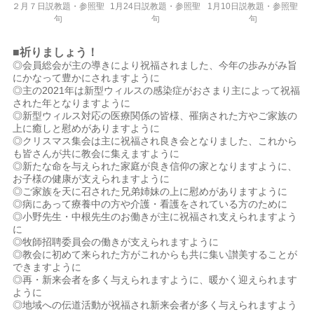
２月７日説教題・参照聖
1月24日説教題・参照聖
1月10日説教題・参照聖
句
句
句
■祈りましょう！
◎会員総会が主の導きにより祝福されました、今年の歩みがみ旨
にかなって豊かにされますように
◎主の2021年は新型ウィルスの感染症がおさまり主によって祝福
された年となりますように
◎新型ウィルス対応の医療関係の皆様、罹病された方やご家族の
上に癒しと慰めがありますように
◎クリスマス集会は主に祝福され良き会となりました、これから
も皆さんが共に教会に集えますように
◎新たな命を与えられた家庭が良き信仰の家となりますように、
お子様の健康が支えられますように
◎ご家族を天に召された兄弟姉妹の上に慰めがありますように
◎病にあって療養中の方や介護・看護をされている方のために
◎小野先生・中根先生のお働きが主に祝福され支えられますよう
に
◎牧師招聘委員会の働きが支えられますように
◎教会に初めて来られた方がこれからも共に集い讃美することが
できますように
◎再・新来会者を多く与えられますように、暖かく迎えられます
ように
◎地域への伝道活動が祝福され新来会者が多く与えられますよう