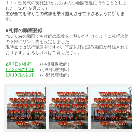
１１）聖餐式の実施は1か月おきの小会開催週に行うこととしま
した（’20年９月より）
主が全てを守りこの試練を乗り越えさせて下さるように祈りま
す。
■礼拝の動画登録
YouTubeの動画でも牧師の説教をご覧いただけるように礼拝次第
の下部にリンク先を設定しました
現時点では試行錯誤中ですが、下記礼拝の説教動画が登録されて
おります。よろしければご覧ください。
2月7日の礼拝
（中根引退教師）
1月24日の礼拝
（小野代理牧師）
1月10日の礼拝
（小野代理牧師）