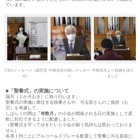
ています。
CSのメッセージ（紙芝居
中根先生の熱いメッセー
中根先生より祝祷を頂け
付）
ジ
ました
■「聖餐式」の実施について
隔月（１か月おき）に執り行います。
聖餐式の準備に奉仕する執事さんや、与る皆さんのご負担（心
労）を考慮して、
しばらくの間は
「奇数月」
の小会が開催される日の実施として柔
軟に対応できるように配慮しました。
（聖餐式を守ってゆきたいと小会が願う気持ちは変わっておりま
せん）
各席１列ごとにアルコールスプレーを配置して聖餐に与る直前に