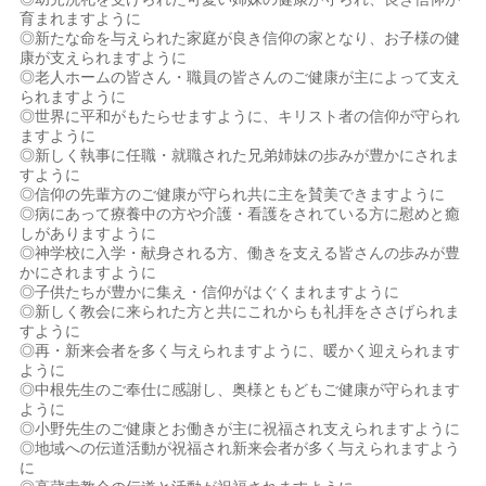
育まれますように
◎新たな命を与えられた家庭が良き信仰の家となり、お子様の健
康が支えられますように
◎老人ホームの皆さん・職員の皆さんのご健康が主によって支え
られますように
◎世界に平和がもたらせますように、キリスト者の信仰が守られ
ますように
◎新しく執事に任職・就職された兄弟姉妹の歩みが豊かにされま
すように
◎信仰の先輩方のご健康が守られ共に主を賛美できますように
◎病にあって療養中の方や介護・看護をされている方に慰めと癒
しがありますように
◎神学校に入学・献身される方、働きを支える皆さんの歩みが豊
かにされますように
◎子供たちが豊かに集え・信仰がはぐくまれますように
◎新しく教会に来られた方と共にこれからも礼拝をささげられま
すように
◎再・新来会者を多く与えられますように、暖かく迎えられます
ように
◎中根先生のご奉仕に感謝し、奥様ともどもご健康が守られます
ように
◎小野先生のご健康とお働きが主に祝福され支えられますように
◎地域への伝道活動が祝福され新来会者が多く与えられますよう
に