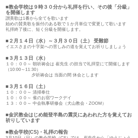
■教会学校は９時３０分から礼拝を行い、その後「分級」
を開催します
讃美歌は1番から全てを歌います
始めの賛美歌を振付のある歌で１か月単位で変更して歌います
礼拝終了後に、短く分級を開催します。
■２月１４日（水）～３月３０日（土） 受難節
イエスさまの十字架への苦しみの道を覚えてお祈りしましょう
■３月１３
日（水）
１０：００～ 朝祈祷会は 崔先生 の担当で礼拝堂にて開催します
（10:00～11:30）
夕祈祷会は 当面の間 休会とします
■３月１６日（土）
１０：００～ 清掃奉仕
１０：００～ 雀のお宿ワークデイ
１３：００～ 中会執事研修会（犬山教会・ZOOM）
■金沢教会はじめ能登半島の震災にあわれた方を覚えてお
祈りしています
■教会学校(CS)・礼拝の報告
3月10日（日）の教会学校（CS）では、崔先生から「ゆうじょう