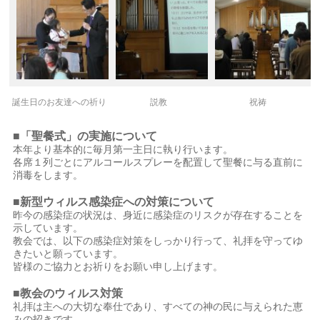
誕生日のお友達への祈り
説教
祝祷
■「聖餐式」の実施について
本年より基本的に毎月第一主日に執り行います。
各席１列ごとにアルコールスプレーを配置して聖餐に与る直前に
消毒をします。
■新型ウィルス感染症への対策について
昨今の感染症の状況は、身近に感染症のリスクが存在することを
示しています。
教会では、以下の感染症対策をしっかり行って、礼拝を守ってゆ
きたいと願っています。
皆様のご協力とお祈りをお願い申し上げます。
■教会のウィルス対策
礼拝は主への大切な奉仕であり、すべての神の民に与えられた恵
みの招きです。