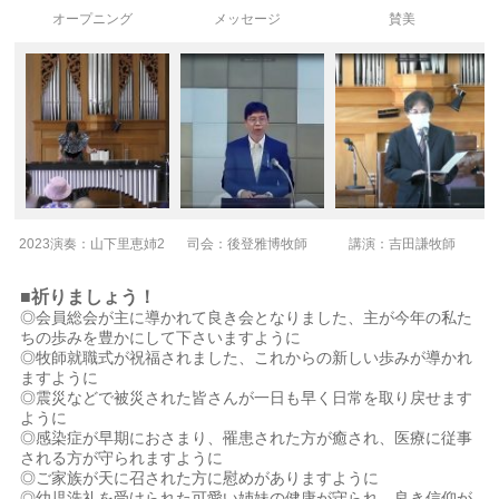
オープニング
メッセージ
賛美
2023演奏：山下里恵姉2
司会：後登雅博牧師
講演：吉田謙牧師
■祈りましょう！
◎会員総会が主に導かれて良き会となりました、主が今年の私た
ちの歩みを豊かにして下さいますように
◎牧師就職式が祝福されました、これからの新しい歩みが導かれ
ますように
◎震災などで被災された皆さんが一日も早く日常を取り戻せます
ように
◎感染症が早期におさまり、罹患された方が癒され、医療に従事
される方が守られますように
◎ご家族が天に召された方に慰めがありますように
◎幼児洗礼を受けられた可愛い姉妹の健康が守られ、良き信仰が