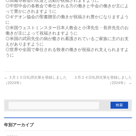
◎高蔵寺教会の伝道と活動が祝福されますように
◎中部中会の各教会で奉仕される方の働きと中会の働きが主によ
って豊かにされますように
◎ギデオン協会の聖書贈呈の働きが祝福され豊かになりますよう
に
◎米国ウェストミンスター日本人教会と小澤先生・長井先生のお
働きが主によって祝福されますように
◎米国の武田先生の病が癒され看護されているご家族に主のお支
えがありますように
◎世界や全国で奉仕される牧者の働きが祝福され支えられますよ
うに
←
３月１０日礼拝次第を登録しました
３月２４日礼拝次第を登録しました
（2024年）
（2024年）
→
年別アーカイブ