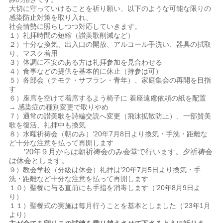
大切に守っていけることを祈り願い、以下のような可能な限りの
感染防止対策を取り入れ、
社会情勢に照らしつつ対応していきます。
１）礼拝時間の短縮（讃美歌削減など）
２）十分な換気、出入口の開放、アルコール手洗い、器具の拭取
り、マスク着用
３）体調に不安のある方は礼拝参加を見合わせる
４）食事などの提供を基本的に休止（持参は可）
５）各部会（テモテ・サフラン・青年）、家庭集会の再開を目指
す
６）座席を空けて着席するよう椅子に 着座遠慮依頼の紙を配置
→ 感染症の種別変更で取りやめ
７）通常の讃美歌を詩編交読へ変更（飛沫拡散防止）、一部賛美
歌を復活、礼拝中も換気
８）水曜祈祷会（朝のみ）’20年7月8日より換気・手洗・距離な
ど十分な注意を払って再開します
’20年９月からは朝祈祷会のみ会堂で行います。夕祈祷会
は休会とします。
９）教会学校（分級は休会）礼拝は’20年7月5日より換気・手
洗・距離など十分な注意を払って再開します
１０）聖餐に与る直前にも手指を消毒します（’20年8月9日よ
り）
１１）聖餐式の実施は毎月行うことを基本としました（’23年1月
より）