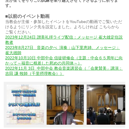
主が全てを守りこの試練を乗り越えさせて下さるように祈りま
す。
■以前のイベント動画
当教会が主催・参加したイベントをYouTubeの動画でご覧いただ
けるようにリンク先を設定しました。よろしければ こちらから
ご覧ください。
2023年12月24日 讃美礼拝ライブ配信：メッセージ 崔大雄定住説
教者
2023年8月27日 音楽の夕べ 演奏：山下里恵姉、メッセージ：
崔大雄師
2022年10月10日 中部中会 信徒研修会（主題：中会６５周年に向
かって～福音に根差した慰めの共同体～）
2022年11月 3日 中部中会 教会音楽講習会（「会衆賛美」講演：
吉田 謙 牧師（千里摂理教会））