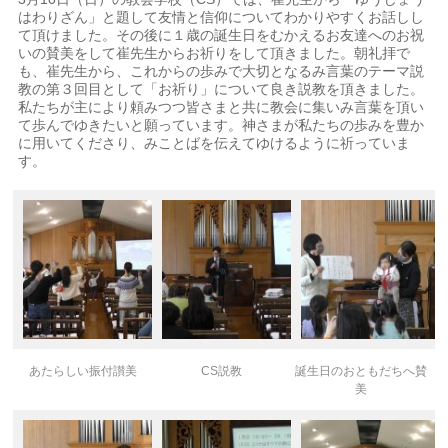
はわりざん」と題して友情と信仰についてわかりやすくお話しし
て頂けました。その後に１歳の誕生日をむかえるお友達へのお祝
いの賛美をして崔先生からお祈りをして頂きました。朝礼拝で
も、崔先生から、これからの歩みで大切となるみ言葉のテーマ説
教の第３回目として「お祈り」について良き説教を頂きました。
私たちが主により頼みつつ皆さまと共に教会に集いみ言葉を頂い
て歩んでゆきたいと願っています。神さまが私たちの歩みを豊か
に用いてくださり、みことばを伝えてゆけるように祈っていま
す。
あたらしい振付讃美
CS説教
誕生日のおともだちへ賛
美