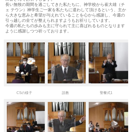
長い無牧の期間を過ごしてきた私たちに、神学校から崔大雄（チ
ェ テウン）神学生ご一家を私たちに遣わして頂けるという、主か
ら大きな恵みと希望が与えれていることを心から感謝し、今週の
引っ越しの全てが整えられますようもお祈りしています。
今週の私たちの歩みも主に守られて主に喜ばれるものとなります
ように感謝しつつ祈っております。
CSの様子
説教
聖餐式1