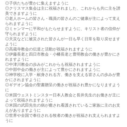
◎子供たちが豊かに集えますように
◎クリスマス集会は主に祝福されました、これからも共に主を讃
美できますように
◎老人ホームの皆さん・職員の皆さんのご健康が主によって支え
られますように
◎ミャンマーに平和がもたらせますように、キリスト者の信仰が
守られますように
◎天災などに被災された皆さんが一日も早く日常を取り戻せます
ように
◎高蔵寺教会の伝道と活動が祝福されますように
◎伊藤長老と四日市教会・小幡長老と豊明教会の働きが豊かにさ
れますように
◎中津川教会の歩みがこれからも祝福されますように
◎中部中会の働きが主によって豊かにされますように
◎神学校に入学・献身される方、働きを支える皆さんの歩みが豊
かにされますように
◎ギデオン協会の聖書贈呈の働きが祝福され豊かになりますよう
に
◎米国ウェストミンスター日本人教会と長井先生のお働きが主に
よって祝福されますように
◎米国の武田先生の病が癒され看護されているご家族に主のお支
えがありますように
◎世界や全国で奉仕される牧者の働きが祝福され支えられますよ
うに