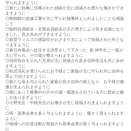
守られますように
◎新たに執事に任職された姉妹が主に祝福され豊かな働きができ
ますように
◎牧師館の改修工事が主に守られ無事終えられましたことを感謝
して
◎臨時会員総会・定期会員総会が主の導きにより良き会議となり
ました、良き歩みができますように
◎新型ウィルスの感染症がおさまり主によって祝福された年とな
りますように
◎春日井教会へ赴任する決意をして下さった 崔 神学生ご一家が
主に守られ、その道が整えられますように
◎信仰告白をされた兄弟が主に祝福され良き信仰生活を共に歩め
ますように
◎幼児洗礼を受けられたお子様とご家族が主に守られ共に信仰を
育んでゆけますように
◎新たな命を与えられた家庭が良き信仰の家となり、お子様の健
康が支えられますように
◎病にあって療養中の方や介護・看護をされている方に慰めと癒
しがありますように
◎小野先生・中根先生のお働きが主に祝福され支えられますよう
に
◎再・新来会者を多く与えられますように、暖かく迎えられます
ように
◎地域への伝道活動が祝福され新来会者が多く与えられますよう
に