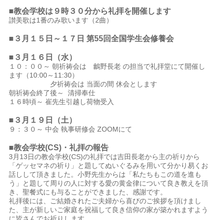
■教会学校は９時３０分から礼拝を開催します
讃美歌は1番のみ歌います（2曲）
■３月１５
日～１７日 第55回全国学生会修養会
■３月１６
日（水）
１０：００～ 朝祈祷会は 鸙野長老 の担当で礼拝堂にて開催し
ます（10:00～11:30）
夕祈祷会は 当面の間 休会とします
朝祈祷会終了後～ 清掃奉仕
１６時頃～ 崔先生引越し荷物受入
■３月１９日（土）
９：３０～ 中会 執事研修会 ZOOMにて
■教会学校(CS)・礼拝の報告
3月13日の教会学校(CS)の礼拝では吉田長老から主の祈りから
「ゲッセマネの祈り」と題してぬいぐるみを用いて分かり易くお
話しして頂きました。小野先生からは「私たちもこの道を進も
う」と題して周りの人に対する愛の黄金律について良き教えを頂
き、聖餐式にも与ることができました、感謝です。
礼拝後には、ご結婚されたご夫婦から喜びのご挨拶を頂けまし
た、主が新しいご家庭を祝福して良き信仰の家が築かれますよう
に皆さんでお祈りします。