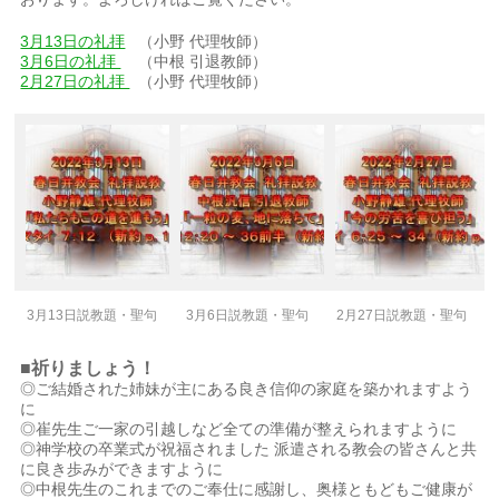
3月13日の礼拝
（小野 代理牧師）
3月6日の礼拝
（中根 引退教師）
2月27日の礼拝
（小野 代理牧師）
3月13日説教題・聖句
3月6日説教題・聖句
2月27日説教題・聖句
■祈りましょう！
◎ご結婚された姉妹が主にある良き信仰の家庭を築かれますよう
に
◎崔先生ご一家の引越しなど全ての準備が整えられますように
◎神学校の卒業式が祝福されました 派遣される教会の皆さんと共
に良き歩みができますように
◎中根先生のこれまでのご奉仕に感謝し、奥様ともどもご健康が