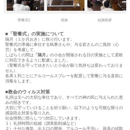
聖餐式2
祝祷
結婚挨拶
■「聖餐式」の実施について
隔月（１か月おき）に執り行います。
聖餐式の準備に奉仕する執事さんや、与る皆さんのご負担（心
労）を考慮して、
しばらくの間は
「隔月」
の小会が開催される日の実施として柔軟
に対応できるように配慮しました。
（聖餐式を守ってゆきたいと小会が願う気持ちは変わっておりま
せん）
各席１列ごとにアルコールスプレーを配置して聖餐に与る直前に
消毒をします。
■教会のウィルス対策
礼拝は主への大切な奉仕であり、すべての神の民に与えられた恵
みの招きです。
大切に守っていけることを祈り願い、以下のような可能な限りの
感染防止対策を取り入れ、
社会情勢に照らしつつ対応していきます。
１）礼拝時間の短縮（讃美歌削減など）
２）十分な換気、出入口の開放、アルコール手洗い、器具の拭取