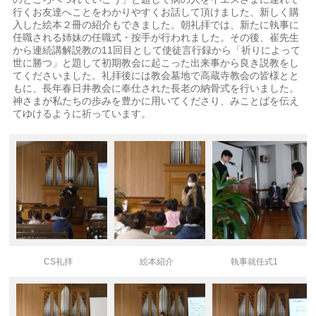
行くお友達へことをわかりやすくお話して頂けました、新しく購
入した絵本２冊の紹介もできました。朝礼拝では、新たに執事に
任職される姉妹の任職式・按手が行われました。その後、崔先生
から連続講解説教の11回目として使徒言行録から「祈りによって
世に勝つ」と題して初期教会に起こった出来事から良き説教をし
てくださいました。礼拝後には教会墓地で高蔵寺教会の皆様とと
もに、長年春日井教会に奉仕された長老の納骨式を行いました。
神さまが私たちの歩みを豊かに用いてくださり、みことばを伝え
てゆけるように祈っています。
CS礼拝
絵本紹介
執事就任式1