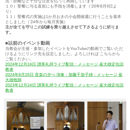
洗・距離など十分な注意を払って再開しています
１０）聖餐に与る直前にも手指を消毒します（’20年8月9日よ
り）
１１）聖餐式の実施は1か月おきの小会開催週に行うことを基本
としました（’24年から毎月実施）
主が全てを守りこの試練を乗り越えさせて下さるように祈りま
す。
■以前のイベント動画
当教会が主催・参加したイベントをYouTubeの動画でご覧いただ
けるようにリンク先を設定しました。よろしければ こちらから
ご覧ください。
2024年12月24日 讃美礼拝ライブ配信：メッセージ 崔大雄定住説
教者
2024年8月25日 音楽の夕べ 演奏：加藤千加子姉：メッセージ 崔
大雄牧師
2023年12月24日 讃美礼拝ライブ配信：メッセージ 崔大雄定住説
教者