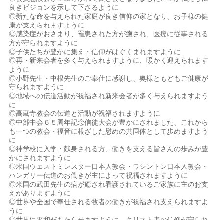
良きビジョンを示して下さるように
◎新たな命を与えられた家庭が良き信仰の家となり、お子様の健
康が支えられますように
◎感染症がおさまり、罹患された方が癒され、医療に従事される
方が守られますように
◎子供たちが豊かに集え・信仰がはぐくまれますように
◎再・新来会者を多く与えられますように、暖かく迎えられます
ように
◎小野先生・中根先生のご奉仕に感謝し、奥様ともどもご健康が
守られますように
◎地域への伝道活動が祝福され新来会者が多く与えられますよう
に
◎高蔵寺教会の伝道と活動が祝福されますように
◎中部中会６５周年記念信徒大会が豊かにされました、これから
も一つの教会・福音に根ざした慰めの共同体として歩めますよう
に
◎神学校に入学・献身される方、働きを支える皆さんの歩みが豊
かにされますように
◎米国ウェストミンスター日本人教会・ワシントン日本人教会・
ハンガリー伝道のお働きが主によって祝福されますように
◎米国の武田先生の病が癒され看護されているご家族に主のお支
えがありますように
◎世界や全国で奉仕される牧者の働きが祝福され支えられますよ
うに
◎世界に平和がもたらせますように、キリスト者の信仰が守られ