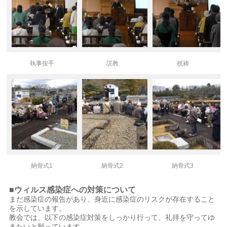
執事按手
説教
祝祷
納骨式1
納骨式2
納骨式3
■ウィルス感染症への対策について
まだ感染症の報告があり、身近に感染症のリスクが存在すること
を示しています。
教会では、以下の感染症対策をしっかり行って、礼拝を守ってゆ
きたいと願っています。