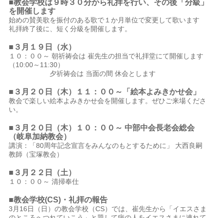
■教会学校は９時３０分から礼拝を行い、その後「分級」
を開催します
始めの賛美歌を振付のある歌で１か月単位で変更して歌います
礼拝終了後に、短く分級を開催します。
■３月１９
日（水）
１０：００～ 朝祈祷会は 崔先生の担当で礼拝堂にて開催します
（10:00～11:30）
夕祈祷会は 当面の間 休会とします
■３月２０
日（木）１１：００～「絵本よみきかせ会」
教会で楽しい絵本よみきかせ会を開催します。ぜひご来場くださ
い。
■３月２０
日（木）１０：００～ 中部中会長老会総会
（岐阜加納教会）
講演：「80周年記念宣言をみんなのもとするために」 大西良嗣
教師（宝塚教会）
■３月２２日（土）
１０：００～ 清掃奉仕
■教会学校(CS)・礼拝の報告
3月16日（日）の教会学校（CS）では、崔先生から「イエスさま
のところへつれていこう」と題して病の人をイエスさまに連れて