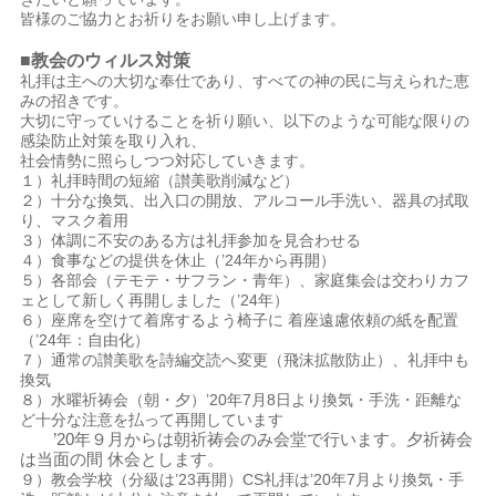
皆様のご協力とお祈りをお願い申し上げます。
■教会のウィルス対策
礼拝は主への大切な奉仕であり、すべての神の民に与えられた恵
みの招きです。
大切に守っていけることを祈り願い、以下のような可能な限りの
感染防止対策を取り入れ、
社会情勢に照らしつつ対応していきます。
１）礼拝時間の短縮（讃美歌削減など）
２）十分な換気、出入口の開放、アルコール手洗い、器具の拭取
り、マスク着用
３）体調に不安のある方は礼拝参加を見合わせる
４）食事などの提供を休止（’24年から再開）
５）各部会（テモテ・サフラン・青年）、家庭集会は交わりカフ
ェとして新しく再開しました（’24年）
６）座席を空けて着席するよう椅子に 着座遠慮依頼の紙を配置
（’24年：自由化）
７）通常の讃美歌を詩編交読へ変更（飛沫拡散防止）、礼拝中も
換気
８）水曜祈祷会（朝・夕）’20年7月8日より換気・手洗・距離な
ど十分な注意を払って再開しています
’20年９月からは朝祈祷会のみ会堂で行います。夕祈祷会
は当面の間 休会とします。
９）教会学校（分級は’23再開）CS礼拝は’20年7月より換気・手