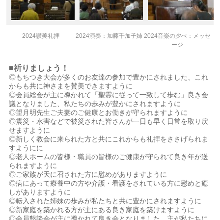
2024讃美礼拝
2024演奏：加藤千加子姉
2024音楽の夕べ：メッセ
ージ
■祈りましょう！
◎もちつき大会が多くのお友達の参加で豊かにされました、これ
からも共に神さまを賛美できますように
◎会員総会が主に導かれて「聖霊に従って一致して歩む」良き会
議となりました、私たちの歩みが豊かにされますように
◎望月明先生ご夫妻のご健康とお働きが守られますように
◎震災・水害などで被災された皆さんが一日も早く日常を取り戻
せますように
◎新しく教会に来られた方と共にこれからも礼拝をささげられま
すようにに
◎老人ホームの皆様・職員の皆様のご健康が守られて良き年が送
られますように
◎ご家族が天に召された方に慰めがありますように
◎病にあって療養中の方や介護・看護をされている方に慰めと癒
しがありますように
◎転入された姉妹の歩みが私たちと共に豊かにされますように
◎新家庭を築かれる方が主にある良き家庭を築けますように
◎会員懇談会が主に導かれて良き会となりました、主が私たちに