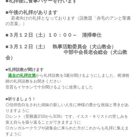
■礼拝後に食事バザーを行います
■午後の礼拝があります
若者向けの礼拝となっております（説教題「赤毛のアンと聖書
の言葉」）
■３月１２日（土）１０：００～ 清掃奉仕
■３月１２日（土） 執事活動委員会（犬山教会）
中部中会長老会総会（犬山教
会）
■礼拝説教が聞けます
過去の礼拝次第
から礼拝説教を3週分聞けるようにしました、梶浦牧
師の礼拝説教をお聞きください
音質もイヤホンで十分聞けるように改善しました
■祈りましょう！
◎信仰告白をされた姉妹の新しい人生に神様の豊かな祝福と導きがあ
りますように
◎
レント（受難週2/10から3/26）です。イエス・キリストの苦しみを
覚え自らを振り返ることができますように
◎カンガルークラブや諸集会に来られた方がこれからも礼拝に集えま
すように