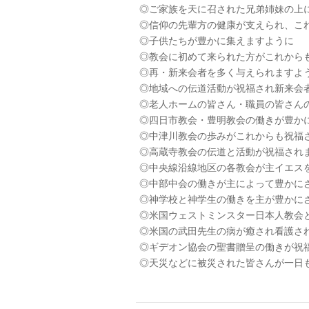
◎ご家族を天に召された兄弟姉妹の上
◎信仰の先輩方の健康が支えられ、こ
◎子供たちが豊かに集えますように
◎教会に初めて来られた方がこれから
◎再・新来会者を多く与えられますよ
◎地域への伝道活動が祝福され新来会
◎老人ホームの皆さん・職員の皆さん
◎四日市教会・豊明教会の働きが豊か
◎中津川教会の歩みがこれからも祝福
◎高蔵寺教会の伝道と活動が祝福され
◎中央線沿線地区の各教会が主イエス
◎中部中会の働きが主によって豊かに
◎神学校と神学生の働きを主が豊かに
◎米国ウェストミンスター日本人教会
◎米国の武田先生の病が癒され看護さ
◎ギデオン協会の聖書贈呈の働きが祝
◎天災などに被災された皆さんが一日