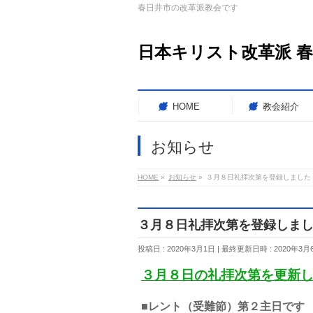
春日井市の改革派教会です
日本キリスト改革派 
HOME
教会紹介
お知らせ
HOME
»
お知らせ
»
３月８日礼拝次第を登録しました（
３月８日礼拝次第を登録しました
投稿日 : 2020年3月1日
最終更新日時 : 2020年3月
３月８日の礼拝次第を更新
■レント（受難節）第２主日です