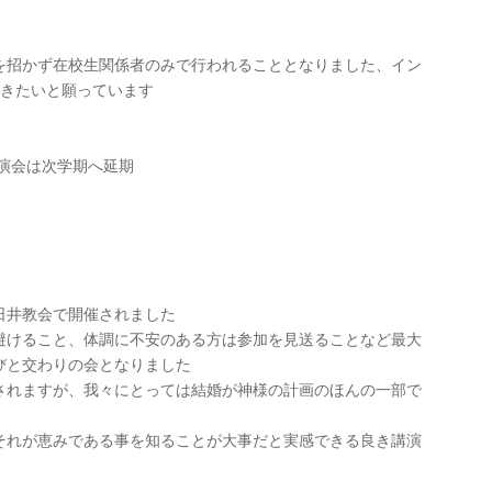
を招かず在校生関係者のみで行われることとなりました、イン
ゆきたいと願っています
演会は次学期へ延期
日井教会で開催されました
避けること、体調に不安のある方は参加を見送ることなど最大
びと交わりの会となりました
されますが、我々にとっては結婚が神様の計画のほんの一部で
それが恵みである事を知ることが大事だと実感できる良き講演