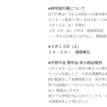
■神学校行事について
以下行事はいずれも外部からの参加者
ターネット配信で 共に 歩みを祈って
３月１０日（火）卒業式
４月 ３日（金）入学式・開講講演会
→ いずれも会食などは中止し、開講講
■３月１４日（土）
１０：００～ 清掃奉仕
■中部中会 青年会 冬の例会報告
２月２９日（土）に青年の集まりが春
ウィルス対策として、公共交通機関を
限の配慮をして無事開催でき、良き学
世では結婚が一つのゴールのように示
あり 通過点にすぎず、
独りでも伴侶が与えられたとしても、
を後藤先生より頂けました