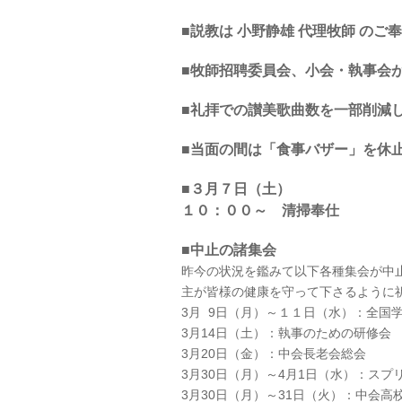
■説教は 小野静雄 代理牧師 のご
■牧師招聘委員会、小会・執事会
■礼拝での讃美歌曲数を一部削減
■当面の間は「食事バザー」を休
■３月７日（土）
１０：００～ 清掃奉仕
■中止の諸集会
昨今の状況を鑑みて以下各種集会が中
主が皆様の健康を守って下さるように
3月 9日（月）～１１日（水）：全国学
3月14日（土）：執事のための研修会
3月20日（金）：中会長老会総会
3月30日（月）～4月1日（水）：ス
3月30日（月）～31日（火）：中会高