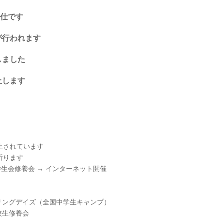
奉仕です
が行われます
しました
止します
止されています
祈ります
生会修養会 → インターネット開催
プリングデイズ（全国中学生キャンプ）
校生修養会