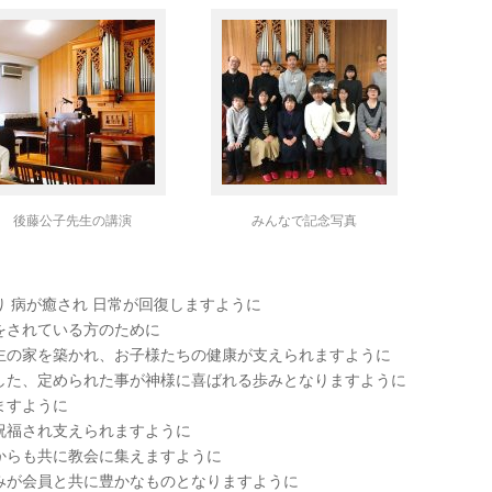
後藤公子先生の講演
みんなで記念写真
 病が癒され 日常が回復しますように
をされている方のために
主の家を築かれ、お子様たちの健康が支えられますように
した、定められた事が神様に喜ばれる歩みとなりますように
ますように
祝福され支えられますように
からも共に教会に集えますように
みが会員と共に豊かなものとなりますように