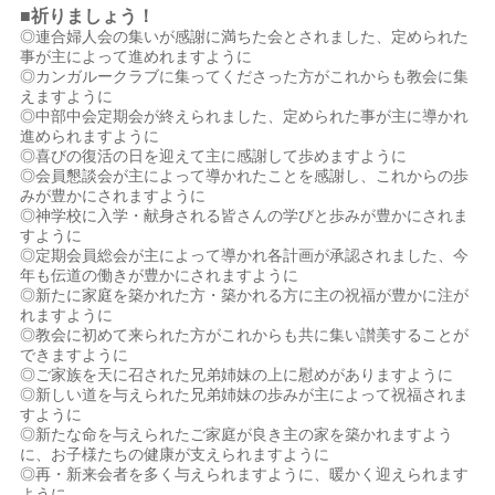
■祈りましょう！
◎連合婦人会の集いが感謝に満ちた会とされました、定められた
事が主によって進めれますように
◎カンガルークラブに集ってくださった方がこれからも教会に集
えますように
◎中部中会定期会が終えられました、定められた事が主に導かれ
進められますように
◎喜びの復活の日を迎えて主に感謝して歩めますように
◎会員懇談会が主によって導かれたことを感謝し、これからの歩
みが豊かにされますように
◎神学校に入学・献身される皆さんの学びと歩みが豊かにされま
すように
◎定期会員総会が主によって導かれ各計画が承認されました、今
年も伝道の働きが豊かにされますように
◎新たに家庭を築かれた方・築かれる方に主の祝福が豊かに注が
れますように
◎教会に初めて来られた方がこれからも共に集い讃美することが
できますように
◎ご家族を天に召された兄弟姉妹の上に慰めがありますように
◎新しい道を与えられた兄弟姉妹の歩みが主によって祝福されま
すように
◎新たな命を与えられたご家庭が良き主の家を築かれますよう
に、お子様たちの健康が支えられますように
◎再・新来会者を多く与えられますように、暖かく迎えられます
ように