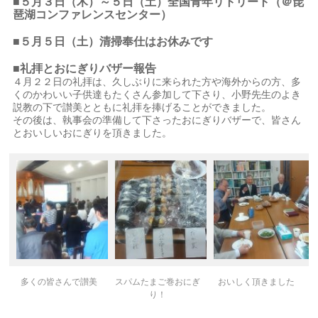
■５月３日（木）～５日（土）全国青年リトリート（＠琵
琶湖コンファレンスセンター）
■５月５日（土）清掃奉仕はお休みです
■礼拝とおにぎりバザー報告
４月２２日の礼拝は、久しぶりに来られた方や海外からの方、多
くのかわいい子供達もたくさん参加して下さり、小野先生のよき
説教の下で讃美とともに礼拝を捧げることができました。
その後は、執事会の準備して下さったおにぎりバザーで、皆さん
とおいしいおにぎりを頂きました。
多くの皆さんで讃美
スパムたまご巻おにぎ
おいしく頂きました
り！