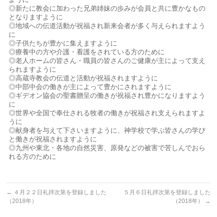
◎新たに教会に加わった兄弟姉妹の歩みが会員と共に豊かなもの
となりますように
◎地域への伝道活動が祝福され新来会者が多く与えられますよう
に
◎子供たちが豊かに集えますように
◎療養中の方や介護・看護をされている方のために
◎老人ホームの皆さん・職員の皆さんのご健康が主によって支え
られますように
◎高蔵寺教会の伝道と活動が祝福されますように
◎中部中会の働きが主によって豊かにされますように
◎ギデオン協会の聖書贈呈の働きが祝福され豊かになりますよう
に
◎世界や全国で奉仕される牧者の働きが祝福され支えられますよ
うに
◎献身者を与えて下さいますように、神学校で学ぶ皆さんの学び
と働きが祝福されますように
◎九州や東北・各地の自然災害、原発などの被害で苦しんでおら
れる方のために
←
４月２２日礼拝次第を登録しました
５月６日礼拝次第を登録しました
（2018年）
（2018年）
→