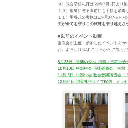
９）教会学校礼拝は’20年7月5日よ
１０）聖餐に与る直前にも手指を消毒しま
１１）聖餐式の実施は1か月おきの小会
主が全てを守りこの試練を乗り越えさ
■以前のイベント動画
当教会が主催・参加したイベントをYo
た。よろしければ こちらから ご覧く
8月28日 音楽の夕べ 演奏：三宅百
10月10日 中部中会 信徒研修会（
11月 3日 中部中会 教会音楽講習会
12月24日 讃美礼拝ライブ配信：メッ