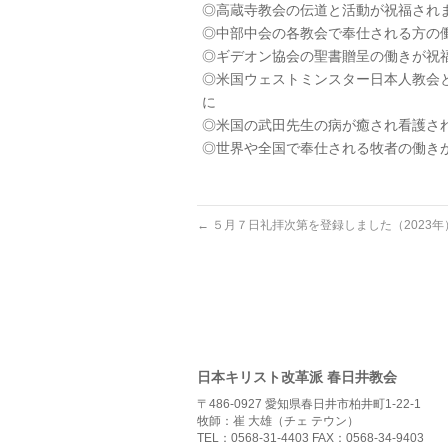
◎高蔵寺教会の伝道と活動が祝福され
◎中部中会の各教会で奉仕される方の
◎ギデオン協会の聖書贈呈の働きが祝
◎米国ウェストミンスター日本人教会
に
◎米国の武田先生の病が癒され看護さ
◎世界や全国で奉仕される牧者の働き
←
５月７日礼拝次第を登録しました（2023年
日本キリスト改革派 春日井教会
〒486-0927 愛知県春日井市柏井町1-22-1
牧師：崔 大雄（チェ テウン）
TEL：0568-31-4403 FAX：0568-34-9403