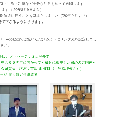
り換気・手洗・距離など十分な注意を払って再開します
す（’20年8月9日より）
開催週に行うことを基本としました（’20年９月より）
せて下さるように祈ります。
uTubeの動画でご覧いただけるようにリンク先を設定しまし
ださい。
合子氏、メッセージ：逢坂登長老
主題：中会６５周年に向かって～福音に根差した慰めの共同体～）
（「会衆賛美」講演：吉田 謙 牧師（千里摂理教会））
セージ 崔大雄定住説教者