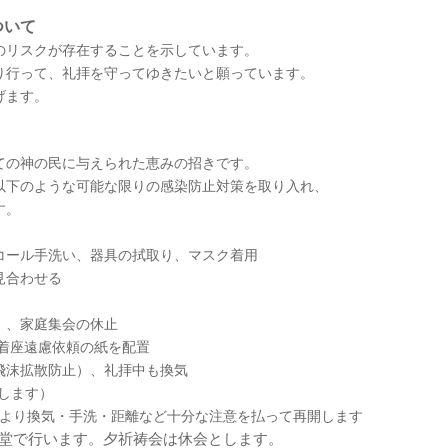
ついて
のリスクが存在することを示しています。
り行って、礼拝を守ってゆきたいと願っています。
げます。
ての神の民に与えられた恵みの招きです。
以下のような可能な限りの感染防止対策を取り入れ、
す。
）
コール手洗い、器具の拭取り、マスク着用
見合わせる
）、家庭集会の休止
着座遠慮依頼の紙を配置
飛沫拡散防止）、礼拝中も換気
唱します）
8日より換気・手洗・距離など十分な注意を払って再開します
堂で行います。夕祈祷会は休会とします。