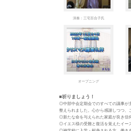
演奏：三宅百合子氏
オープニング
■祈りましょう！
◎中部中会定期会でのすべての議事が
整えられました。心から感謝しつつ、
◎新たな命を与えられた家庭が良き信
◎イエス様の受難と復活を覚えたイー
◎神学校に入学・献身される方、働き