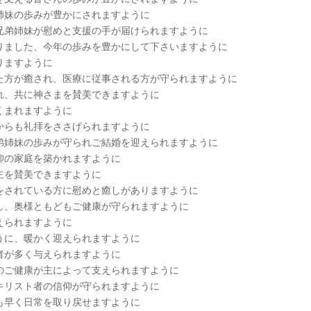
姉妹の歩みが豊かにされますように
兄弟姉妹が慰めと支援の手が届けられますように
りました、今年の歩みを豊かにして下さいますように
りますように
た方が癒され、医療に従事される方が守られますように
れ、共に神さまを賛美できますように
くまれますように
からも礼拝をささげられますように
弟姉妹の歩みが守られご結婚を迎えられますように
仰の家庭を築かれますように
主を賛美できますように
をされている方に慰めと癒しがありますように
し、奥様ともどもご健康が守られますように
えられますように
うに、暖かく迎えられますように
者が多く与えられますように
のご健康が主によって支えられますように
キリスト者の信仰が守られますように
も早く日常を取り戻せますように