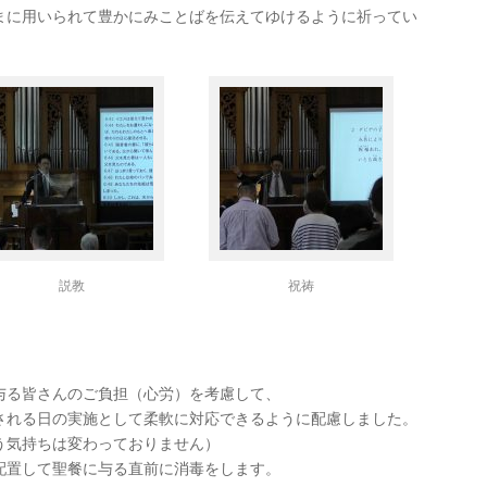
まに用いられて豊かにみことばを伝えてゆけるように祈ってい
説教
祝祷
与る皆さんのご負担（心労）を考慮して、
される日の実施として柔軟に対応できるように配慮しました。
う気持ちは変わっておりません）
配置して聖餐に与る直前に消毒をします。