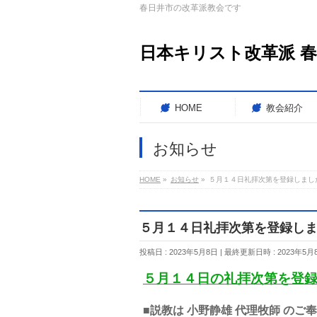
春日井市の改革派教会です
日本キリスト改革派 
HOME
教会紹介
お知らせ
HOME
»
お知らせ
»
５月１４日礼拝次第を登録しました
５月１４日礼拝次第を登録しまし
投稿日 : 2023年5月8日
最終更新日時 : 2023年5月
５月１４日の礼拝次第を登
■説教は 小野静雄 代理牧師 のご