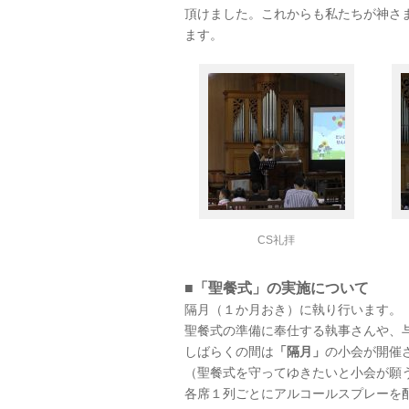
頂けました。これからも私たちが神さ
ます。
CS礼拝
■「聖餐式」の実施について
隔月（１か月おき）に執り行います。
聖餐式の準備に奉仕する執事さんや、
しばらくの間は
「隔月」
の小会が開催
（聖餐式を守ってゆきたいと小会が願
各席１列ごとにアルコールスプレーを