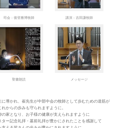
司会：後登雅博牧師
講演：吉田謙牧師
聖書朗読
メッセージ
主に導かれ、崔先生が中部中会の牧師として歩むための道筋が
これからの歩みも守られますように。
仰の家となり、お子様の健康が支えられますように
スター記念礼拝・墓前礼拝が豊かにされたことを感謝して
を支える皆さんの歩みが豊かにされますように