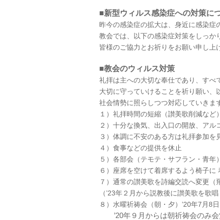
■新型ウィルス感染症への対策に
昨今の感染症の拡大は、身近に感染症
教会では、以下の感染症対策をしっか
皆様のご協力とお祈りをお願い申し上
■教会のウィルス対策
礼拝は主への大切な奉仕であり、すべ
大切に守っていけることを祈り願い、
社会情勢に照らしつつ対応していきま
１）礼拝時間の短縮（讃美歌削減など
２）十分な換気、出入口の開放、アル
３）体調に不安のある方は礼拝参加を
４）食事などの提供を休止
５）各部会（テモテ・サフラン・青年
６）座席を空けて着席するよう椅子に 
７）通常の讃美歌を詩編交読へ変更（
（’23年２月から説教後に讃美歌を歌
８）水曜祈祷会（朝・夕）’20年7月
’20年９月からは朝祈祷会のみ会