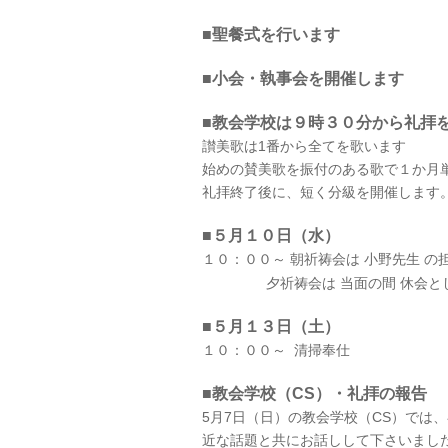
■聖餐式を行います
■小会・執事会を開催します
■教会学校は９時３０分から礼拝
讃美歌は1番から全てを歌います
始めの賛美歌を振付のある歌で１か月
礼拝終了後に、短く分級を開催します
■５月１０
日（水）
１０：００～ 朝祈祷会は 小野先生 の担
夕祈祷会は 当面の間 休会と
■５月１３日（土）
１０：００～ 清掃奉仕
■教会学校（CS）・礼拝の報告
5月7日（日）の教会学校（CS）では
近な話題と共にお話しして下さいまし