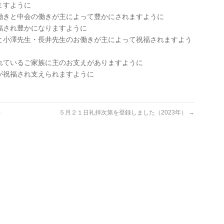
ますように
働きと中会の働きが主によって豊かにされますように
福され豊かになりますように
と小澤先生・長井先生のお働きが主によって祝福されますよう
れているご家族に主のお支えがありますように
が祝福され支えられますように
）
５月２１日礼拝次第を登録しました（2023年）
→