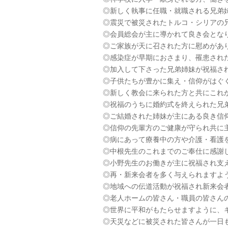
◎新しく執事に任職・就職される兄弟
◎震災で被災されたトルコ・シリアの
◎会員総会が主に導かれて良き会とな
◎ご家族が天に召された方に慰めがあ
◎感染症が早期におさまり、罹患され
◎加入して下さった兄弟姉妹が祝福さ
◎子供たちが豊かに集え・信仰がはぐ
◎新しく教会に来られた方と共にこれ
◎祝福のうちに婚約式を終えられた兄
◎ご結婚された姉妹が主にある良き信
◎信仰の先輩方のご健康が守られ共に
◎病にあって療養中の方や介護・看護
◎中根先生のこれまでのご奉仕に感謝
◎小野先生のお働きが主に祝福され支
◎再・新来会者を多く与えられますよ
◎地域への伝道活動が祝福され新来会
◎老人ホームの皆さん・職員の皆さん
◎世界に平和がもたらせますように、
◎天災などに被災された皆さんが一日