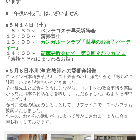
います
■「午後の礼拝」はございません
■５月１４日（土）
６：３０～ ペンテコステ早天祈祷会
１０：００～ 清掃奉仕
１３：００～
カンガルークラブ「世界のお菓子パーテ
ィー」
１４：００～
高蔵寺教会にて 第３回交わりカフェ
「落語とそれにまつわるお話」
■５月８日小川 洋 宣教師との愛餐会報告
ロンドン日本語改革派キリスト教会の小川 洋先生から「救いのご
計画」のよき説教をいただきました。
その後先生と昼食をともにしながら、ロンドンの教会事情や英国
から見た日本のお話などを親しくいただきました。心より感謝申
し上げます。
春日井教会の感謝のしるしとして、サプライズでゴスペルフラも
披露いたしました。
先生のこれからの活動が主によって豊かにされますように会員一
同お祈りしております。