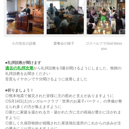
小川先生の説教
愛餐会の様子
ゴスペルフラGod bless
you
■礼拝説教が聞けます
過去の礼拝次第
から礼拝説教を3週分聞けるようにしました、牧師の
礼拝説教をお聞きください
音質もイヤホンで十分聞けるように改善しました
■祈
りましょう！
◎熊本地震で被災された皆様に主の慰めと支えがありますように
◎5月14日(土)カンガルークラブ「世界のお菓子パーティ」の準備が整
えられ多くの方が集えますように
◎新たに家庭を築かれる方・築かれた方に主の祝福が豊かに注がれま
すように
◎新しく久保田牧師が就職された尾張旭伝道所のこれからの歩みが主
の導きにより守られますように