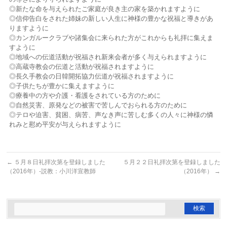
◎新たな命を与えられたご家庭が良き主の家を築かれますように
◎信仰告白をされた姉妹の新しい人生に神様の豊かな祝福と導きがあ
りますように
◎カンガルークラブや諸集会に来られた方がこれからも礼拝に集えま
すように
◎地域への伝道活動が祝福され新来会者が多く与えられますように
◎高蔵寺教会の伝道と活動が祝福されますように
◎長久手教会の日韓開拓協力伝道が祝福されますように
◎子供たちが豊かに集えますように
◎療養中の方や介護・看護をされている方のために
◎自然災害、原発などの被害で苦しんでおられる方のために
◎テロや迫害、貧困、病苦、声なき声に苦しむ多くの人々に神様の憐
れみと慰め平安が与えられますように
←
５月８日礼拝次第を登録しました
５月２２日礼拝次第を登録しました
（2016年）-説教：小川洋宣教師
（2016年）
→