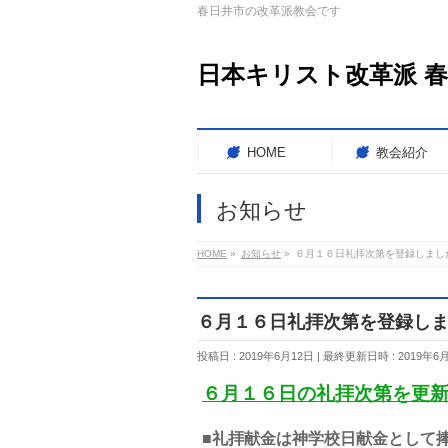
春日井市の改革派教会です
日本キリスト改革派 
HOME
教会紹介
お知らせ
HOME
»
お知らせ
»
６月１６日礼拝次第を登録しました
６月１６日礼拝次第を登録しまし
投稿日 : 2019年6月12日
最終更新日時 : 2019年6
６月１６日の礼拝次第を更
■礼拝献金は神学校日献金として