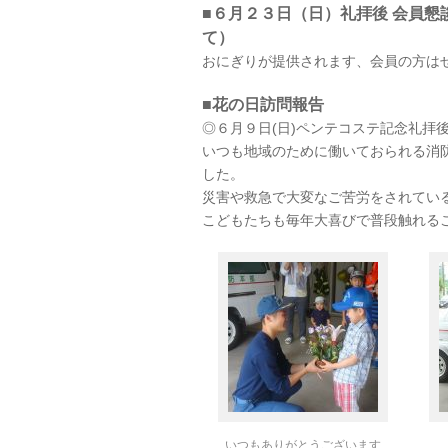
■６月２３日（日）礼拝後 会員懇
て）
おにぎりが提供されます、会員の方は
■花の日訪問報告
◎６月９日(日)ペンテコステ記念礼拝
いつも地域のために働いておられる消
した。
災害や救急で大変なご苦労をされてい
こどもたちも毎年大喜びで普段触れる
いつもありがとうございます