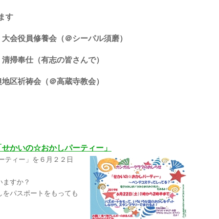
ます
）大会役員修養会（＠シーパル須磨）
 清掃奉仕（有志の皆さんで）
農地区祈祷会（＠高蔵寺教会）
「せかいの☆おかしパーティー」
ーティー」を６月２２日
いますか？
しをパスポートをもっても