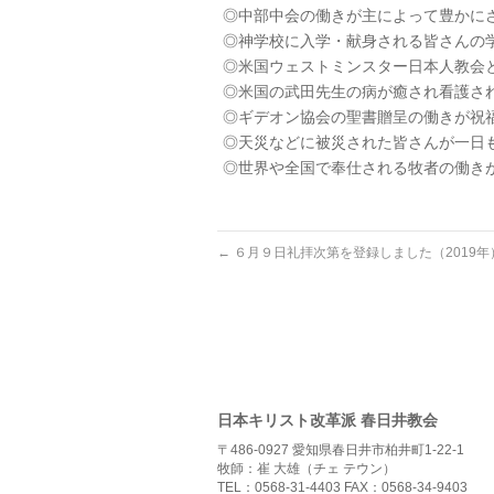
◎中部中会の働きが主によって豊かに
◎神学校に入学・献身される皆さんの
◎米国ウェストミンスター日本人教会
◎米国の武田先生の病が癒され看護さ
◎ギデオン協会の聖書贈呈の働きが祝
◎天災などに被災された皆さんが一日
◎世界や全国で奉仕される牧者の働き
←
６月９日礼拝次第を登録しました（2019年
日本キリスト改革派 春日井教会
〒486-0927 愛知県春日井市柏井町1-22-1
牧師：崔 大雄（チェ テウン）
TEL：0568-31-4403 FAX：0568-34-9403