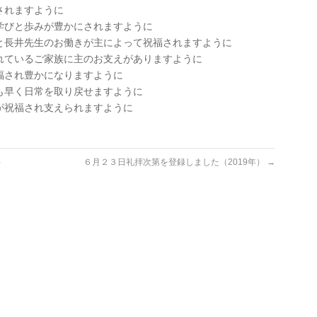
されますように
学びと歩みが豊かにされますように
と長井先生のお働きが主によって祝福されますように
れているご家族に主のお支えがありますように
福され豊かになりますように
も早く日常を取り戻せますように
が祝福され支えられますように
）
６月２３日礼拝次第を登録しました（2019年）
→