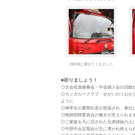
消防車に乗せてくれました
■祈りましょう！
◎大会役員修養会・中会婦人会の活動
◎カンガルークラブ「せかいの☆おか
ように
◎神学生の夏期伝道が祝福され、奉仕
◎牧師招聘委員会の働きが支えられま
◎ご家族を天に召された兄弟姉妹の上
◎中部中会定期会が主に導かれ終えら