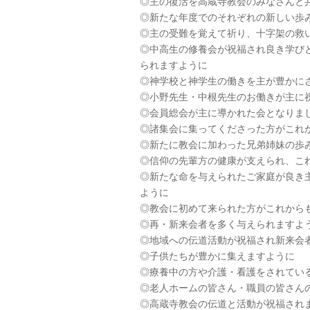
◎主の復活を高蔵寺教会のみなさんと
◎新たな年度でのそれぞれの新しい歩
◎主の受難を覚えて祈り、十字架の救
◎中高生の修養会が祝福され良き学び
られますように
◎神学校と神学生の働きを主が豊かに
◎小野先生・中根先生のお働きが主に
◎会員総会が主に導かれた会となりま
◎諸集会に集ってくださった方がこれ
◎新たに教会に加わった兄弟姉妹の歩
◎信仰の先輩方の健康が支えられ、こ
◎新たな命を与えられたご家庭が良き
ように
◎教会に初めて来られた方がこれから
◎再・新来会者を多く与えられますよ
◎地域への伝道活動が祝福され新来会
◎子供たちが豊かに集えますように
◎療養中の方や介護・看護をされてい
◎老人ホームの皆さん・職員の皆さん
◎高蔵寺教会の伝道と活動が祝福され