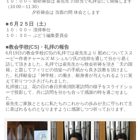
１０：００～ 朝祈祷会は 崔先生 の担当で礼拝堂にて開催します
（10:00～11:30）
夕祈祷会は 当面の間 休会とします
■６月２５日（土）
１０：００～ 清掃奉仕
１０：３０～ ぶどう編集委員会
■教会学校(CS)・礼拝の報告
6月19日の教会学校(CS)の礼拝では崔先生より 慰めについてスヌ
ーピー作者チャールズ M.シュルツ氏の信仰を通して分かり易く
話して頂きました。礼拝では崔先生から牧会祈祷を頂き「天の国
籍」と題してフィリピの信徒への手紙から良き説教を頂けまし
た。礼拝献金は「神学校」の働き、献身者が与えられるように覚
えて祈りつつささげられました。
礼拝後には、花の日の春日井南消防署訪問の様子をスライドショ
ーで投影して、共に訪問を分かち合って感謝の時を過ごせまし
た。
崔先生ご家族とともに私たちのこれからの歩みが主に守られて主
に喜ばれるものとなりますように感謝しつつ祈っております。