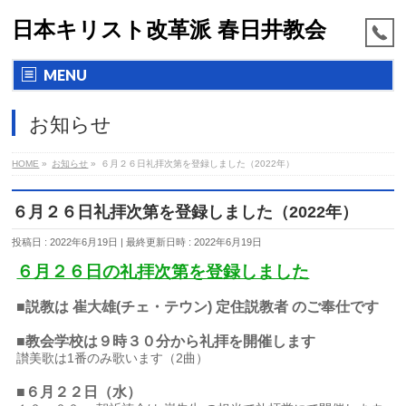
日本キリスト改革派 春日井教会
MENU
お知らせ
HOME
»
お知らせ
»
６月２６日礼拝次第を登録しました（2022年）
６月２６日礼拝次第を登録しました（2022年）
投稿日 : 2022年6月19日
最終更新日時 : 2022年6月19日
６月２６日の礼拝次第を登録しました
■説教は 崔大雄(チェ・テウン) 定住説教者 のご奉仕です
■教会学校は９時３０分から礼拝を開催します
讃美歌は1番のみ歌います（2曲）
■６月２２
日（水）