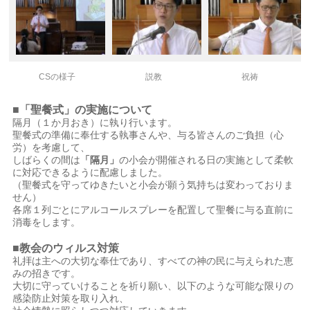
CSの様子
説教
祝祷
■「聖餐式」の実施について
隔月（１か月おき）に執り行います。
聖餐式の準備に奉仕する執事さんや、与る皆さんのご負担（心
労）を考慮して、
しばらくの間は
「隔月」
の小会が開催される日の実施として柔軟
に対応できるように配慮しました。
（聖餐式を守ってゆきたいと小会が願う気持ちは変わっておりま
せん）
各席１列ごとにアルコールスプレーを配置して聖餐に与る直前に
消毒をします。
■教会のウィルス対策
礼拝は主への大切な奉仕であり、すべての神の民に与えられた恵
みの招きです。
大切に守っていけることを祈り願い、以下のような可能な限りの
感染防止対策を取り入れ、