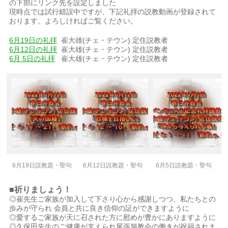
の下部にリンク先を設定しました
現時点では試行錯誤中ですが、下記礼拝の説教動画が登録されて
おります。よろしければご覧ください。
6月19日の礼拝
崔大雄(チェ・テウン) 定住説教者
6月12日の礼拝
崔大雄(チェ・テウン) 定住説教者
6月 5日の礼拝
崔大雄(チェ・テウン) 定住説教者
6月19日説教題・聖句
6月12日説教題・聖句
6月5日説教題・聖句
■祈りましょう！
◎崔先生ご家族が加入して下さり心から感謝しつつ、私たちとの
歩みが守られ 会員と共に良き信仰の証ができますように
◎愛するご家族が天に召された方に慰めが豊かにありますように
◎久保田先生のご健康が支えられ尾張旭教会の働きが祝福されま