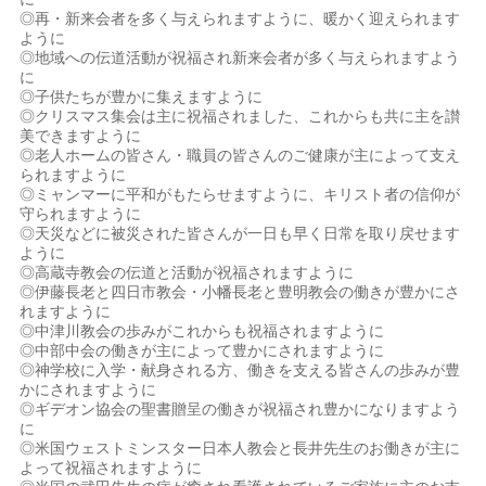
◎再・新来会者を多く与えられますように、暖かく迎えられます
ように
◎地域への伝道活動が祝福され新来会者が多く与えられますよう
に
◎子供たちが豊かに集えますように
◎クリスマス集会は主に祝福されました、これからも共に主を讃
美できますように
◎老人ホームの皆さん・職員の皆さんのご健康が主によって支え
られますように
◎ミャンマーに平和がもたらせますように、キリスト者の信仰が
守られますように
◎天災などに被災された皆さんが一日も早く日常を取り戻せます
ように
◎高蔵寺教会の伝道と活動が祝福されますように
◎伊藤長老と四日市教会・小幡長老と豊明教会の働きが豊かにさ
れますように
◎中津川教会の歩みがこれからも祝福されますように
◎中部中会の働きが主によって豊かにされますように
◎神学校に入学・献身される方、働きを支える皆さんの歩みが豊
かにされますように
◎ギデオン協会の聖書贈呈の働きが祝福され豊かになりますよう
に
◎米国ウェストミンスター日本人教会と長井先生のお働きが主に
よって祝福されますように