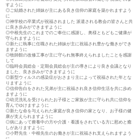
すように
◎ご結婚された姉妹が主にある良き信仰の家庭を築かれますよう
に
◎神学校の卒業式が祝福されました 派遣される教会の皆さんと共
に良き歩みができますように
◎中根先生のこれまでのご奉仕に感謝し、奥様ともどもご健康が
守られますように
◎新たに執事に任職された姉妹が主に祝福され豊かな働きができ
ますように
◎牧師館の改修工事が主に守られ無事終えられましたことを感謝
して
◎臨時会員総会・定期会員総会が主の導きにより良き会議となり
ました、良き歩みができますように
◎新型ウィルスの感染症がおさまり主によって祝福された年とな
りますように
◎信仰告白をされた兄弟が主に祝福され良き信仰生活を共に歩め
ますように
◎幼児洗礼を受けられたお子様とご家族が主に守られ共に信仰を
育んでゆけますように
◎新たな命を与えられた家庭が良き信仰の家となり、お子様の健
康が支えられますように
◎病にあって療養中の方や介護・看護をされている方に慰めと癒
しがありますように
◎小野先生・中根先生のお働きが主に祝福され支えられますよう
に