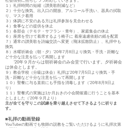
社会情勢に照らしつつ対応していきます。
１）礼拝時間の短縮（讃美歌削減など）
２）十分な換気、出入口の開放、アルコール手洗い、器具の拭取
り、マスク着用
３）体調に不安のある方は礼拝参加を見合わせる
４）食事などの提供を休止
５）各部会（テモテ・サフラン・青年）、家庭集会の休止
６）座席を空けて着席するよう椅子に 着座遠慮依頼の紙を配置
７）通常の讃美歌を詩編交読へ変更（飛沫拡散防止）、礼拝中も
換気
８）水曜祈祷会（朝・夕）’20年7月8日より換気・手洗・距離な
ど十分な注意を払って再開します
’20年９月からは朝祈祷会のみ会堂で行います。夕祈祷会
は休会とします。
９）教会学校（分級は休会）礼拝は’20年7月5日より換気・手
洗・距離など十分な注意を払って再開します
１０）聖餐に与る直前にも手指を消毒します（’20年8月9日よ
り）
１１）聖餐式の実施は1か月おきの小会開催週に行うことを基本
としました（’20年９月より）
主が全てを守りこの試練を乗り越えさせて下さるように祈りま
す。
■礼拝の動画登録
YouTubeの動画でも牧師の説教をご覧いただけるように礼拝次第