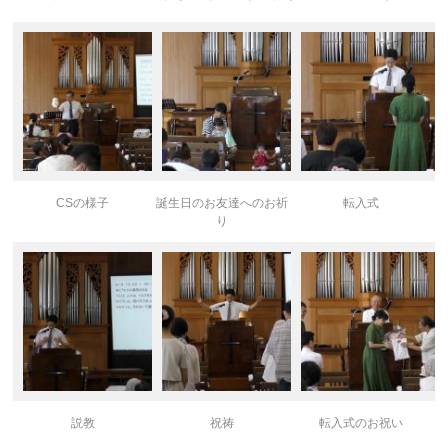
CSの様子
誕生日のお友達へのお祈
転入式
り
説教
祝祷
転入式のお祝い