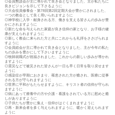
◎会員懇談会が主に導かれて良き会となりました、主が私たちに
良きビジョンを示して下さるように
◎大会役員修養会・第78回第2回定期大会が豊かにされました、
一つの教会として良く用いられますように
◎神学校に入学・献身される方、働きを支える皆さんの歩みが豊
かにされますように
◎新たな命を与えられた家庭が良き信仰の家となり、お子様の健
康が支えられますように
◎新しく教会に来られた方と共にこれからも礼拝をささげられま
すように
◎会員総会が主に導かれて良き会となりました、主が今年の私た
ちの歩みを豊かにして下さいますように
◎牧師就職式が祝福されました、これからの新しい歩みが導かれ
ますように
◎震災などで被災された皆さんが一日も早く日常を取り戻せます
ように
◎感染症が早期におさまり、罹患された方が癒され、医療に従事
される方が守られますように
◎世界に平和がもたらせますように、キリスト者の信仰が守られ
ますように
◎病にあって療養中の方や介護・看護をされている方に慰めと癒
しがありますように
◎子供たちが豊かに集え・信仰がはぐくまれますように
◎再・新来会者を多く与えられますように、暖かく迎えられます
ように