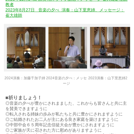
教者
2023年8月27日 音楽の夕べ 演奏：山下里恵姉、メッセージ：
崔大雄師
2024演奏：加藤千加子姉
2024音楽の夕べ：メッセ
2023演奏：山下里恵姉2
ージ
■祈りましょう！
◎音楽の夕べが豊かにされまました、これからも皆さんと共に主
を賛美できますように
◎転入される姉妹の歩みが私たちと共に豊かにされますように
◎ご結婚されたお二人が主にある良き家庭を築けますように
◎中部中会６５周年記念信徒大会が豊かにされますように
◎ご家族が天に召された方に慰めがありますように