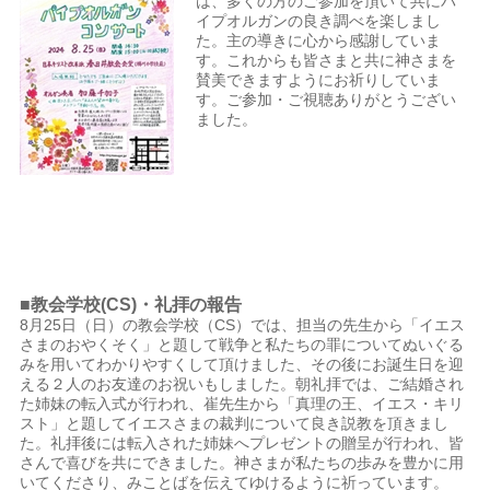
は、多くの方のご参加を頂いて共にパ
イプオルガンの良き調べを楽しまし
た。主の導きに心から感謝していま
す。これからも皆さまと共に神さまを
賛美できますようにお祈りしていま
す。ご参加・ご視聴ありがとうござい
ました。
■教会学校(CS)・礼拝の報告
8月25日（日）の教会学校（CS）では、担当の先生から「イエス
さまのおやくそく」と題して戦争と私たちの罪についてぬいぐる
みを用いてわかりやすくして頂けました、その後にお誕生日を迎
える２人のお友達のお祝いもしました。朝礼拝では、ご結婚され
た姉妹の転入式が行われ、崔先生から「真理の王、イエス・キリ
スト」と題してイエスさまの裁判について良き説教を頂きまし
た。礼拝後には転入された姉妹へプレゼントの贈呈が行われ、皆
さんで喜びを共にできました。神さまが私たちの歩みを豊かに用
いてくださり、みことばを伝えてゆけるように祈っています。