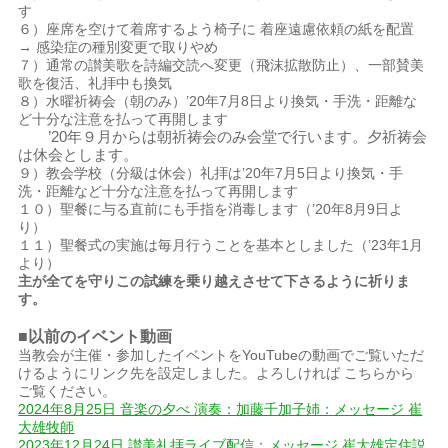
す
６）座席を空けて着席するよう椅子に 着座遠慮依頼の紙を配置
→ 感染症の種別変更で取りやめ
７）通常の讃美歌を詩編交読へ変更（飛沫拡散防止）、一部賛美
歌を復活、礼拝中も換気
８）水曜祈祷会（朝のみ）’20年7月8日より換気・手洗・距離な
ど十分な注意を払って再開します
’20年９月からは朝祈祷会のみ会堂で行います。夕祈祷会
は休会とします。
９）教会学校（分級は休会）礼拝は’20年7月5日より換気・手
洗・距離など十分な注意を払って再開します
１０）聖餐に与る直前にも手指を消毒します（’20年8月9日よ
り）
１１）聖餐式の実施は毎月行うことを基本としました（’23年1月
より）
主が全てを守りこの試練を乗り越えさせて下さるように祈りま
す。
■以前のイベント動画
当教会が主催・参加したイベントをYouTubeの動画でご覧いただ
けるようにリンク先を設定しました。よろしければ こちらから
ご覧ください。
2024年8月25日 音楽の夕べ 演奏：加藤千加子姉：メッセージ 崔
大雄牧師
2023年12月24日 讃美礼拝ライブ配信：メッセージ 崔大雄定住説