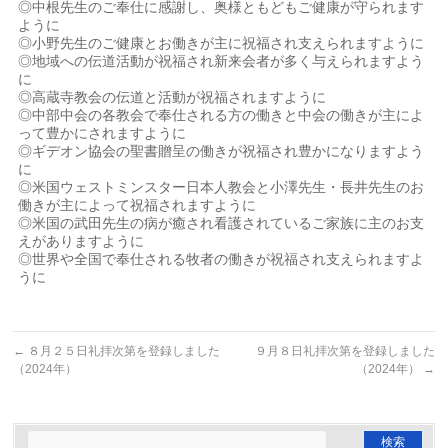
◎中根先生のご奉仕に感謝し、奥様ともどもご健康が守られます
ように
◎小野先生のご健康とお働きが主に祝福され支えられますように
◎地域への伝道活動が祝福され新来会者が多く与えられますよう
に
◎高蔵寺教会の伝道と活動が祝福されますように
◎中部中会の各教会で奉仕される方の働きと中会の働きが主によ
って豊かにされますように
◎ギデオン協会の聖書贈呈の働きが祝福され豊かになりますよう
に
◎米国ウェストミンスター日本人教会と小澤先生・長井先生のお
働きが主によって祝福されますように
◎米国の武田先生の病が癒され看護されているご家族に主のお支
えがありますように
◎世界や全国で奉仕される牧者の働きが祝福され支えられますよ
うに
←
８月２５日礼拝次第を登録しました
９月８日礼拝次第を登録しました
（2024年）
（2024年）
→