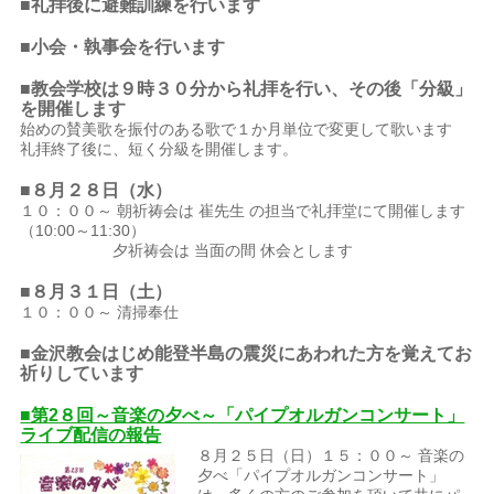
■礼拝後に避難訓練を行います
■小会・執事会を行います
■教会学校は９時３０分から礼拝を行い、その後「分級」
を開催します
始めの賛美歌を振付のある歌で１か月単位で変更して歌います
礼拝終了後に、短く分級を開催します。
■８月２８
日
（水）
１０：００～ 朝祈祷会は 崔先生 の担当で礼拝堂にて開催します
（10:00～11:30）
夕祈祷会は 当面の間 休会とします
■８月３１日（土）
１０：００～ 清掃奉仕
■金沢教会はじめ能登半島の震災にあわれた方を覚えてお
祈りしています
■第2８回～音楽の夕べ～「パイプオルガンコンサート」
ライブ配信の報告
８月２５日（日）１５：００～ 音楽の
夕べ「パイプオルガンコンサート」