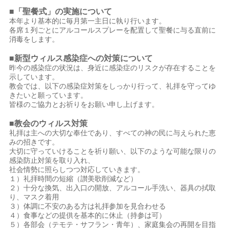
■「聖餐式」の実施について
本年より基本的に毎月第一主日に執り行います。
各席１列ごとにアルコールスプレーを配置して聖餐に与る直前に
消毒をします。
■新型ウィルス感染症への対策について
昨今の感染症の状況は、身近に感染症のリスクが存在することを
示しています。
教会では、以下の感染症対策をしっかり行って、礼拝を守ってゆ
きたいと願っています。
皆様のご協力とお祈りをお願い申し上げます。
■教会のウィルス対策
礼拝は主への大切な奉仕であり、すべての神の民に与えられた恵
みの招きです。
大切に守っていけることを祈り願い、以下のような可能な限りの
感染防止対策を取り入れ、
社会情勢に照らしつつ対応していきます。
１）礼拝時間の短縮（讃美歌削減など）
２）十分な換気、出入口の開放、アルコール手洗い、器具の拭取
り、マスク着用
３）体調に不安のある方は礼拝参加を見合わせる
４）食事などの提供を基本的に休止（持参は可）
５）各部会（テモテ・サフラン・青年）、家庭集会の再開を目指