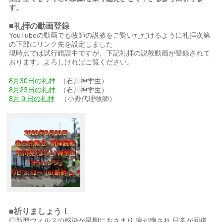
す。
■礼拝の動画登録
YouTubeの動画でも牧師の説教をご覧いただけるように礼拝次第
の下部にリンク先を設定しました
現時点では試行錯誤中ですが、下記礼拝の説教動画が登録されて
おります。よろしければご覧ください。
8月30日の礼拝
（石川神学生）
8月23日の礼拝
（石川神学生）
8月９日の礼拝
（小野代理牧師）
■祈りましょう！
◎新型ウィルスの感染が早期におさまり 病が癒され 日常が回復