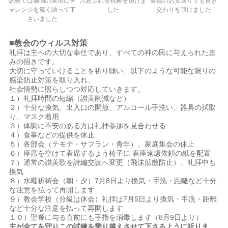
説教では御国の実現にチ
力あふれる祝祷を頂けま
会員のお見送りでも良き
ャレンジを篤く語って下
した
交わりを頂けました
さいました
■教会のウィルス対策
礼拝は主への大切な奉仕であり、すべての神の民に与えられた恵
みの招きです。
大切に守っていけることを祈り願い、以下のような可能な限りの
感染防止対策を取り入れ、
社会情勢に照らしつつ対応していきます。
１）礼拝時間の短縮（讃美削減など）
２）十分な換気、出入口の開放、アルコール手洗い、器具の拭取
り、マスク着用
３）体調に不安のある方は礼拝参加を見合わせる
４）食事などの提供を休止
５）各部会（テモテ・サフラン・青年）、家庭集会の休止
６）座席を空けて着席するよう椅子に 着座遠慮依頼の紙を配置
７）通常の讃美歌を詩編交読へ変更（飛沫拡散防止）、礼拝中も
換気
８）水曜祈祷会（朝・夕）7月8日より換気・手洗・距離など十分
な注意を払って再開します
９）教会学校（分級は休会）礼拝は7月5日より換気・手洗・距離
など十分な注意を払って再開します
１０）聖餐に与る直前にも手指を消毒します（8月9日より）
主が全てを守りこの試練を乗り越えさせて下さるように祈りま