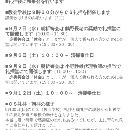
■礼拝後に執事会を行います
■教会学校は９時３０分からＣＳ礼拝を開催します
讃美歌は1番のみ歌います（2曲）
■９月２
日（水）朝祈祷会は 鸙野長老
の奨励で礼拝堂に
て開催します
（10:00～11:30）
夕祈祷会は「休会」
としますが、個人で祈られる方のために会
堂は開いています（19：30～20：30）
■９月５日（土）１０：００～ 清掃奉仕日
■９月９
日（水）朝祈祷会は 小野静雄代理牧師
の担当で
礼拝堂にて開催します
（10:00～11:30）
夕祈祷会は「休会」
としますが、個人で祈られる方のために会
堂は開いています（19：30～20：30）
■９月１２日（土）１０：００～ 清掃奉仕日
■ＣＳ礼拝・朝拝の様子
8月30日(日)のＣＳ（教会学校）礼拝と朝礼拝の説教が石川神学
生の夏期伝道の最後の奉仕となりました。
本当に暑い時期で感染症の恐れもある中でしたが、主に守られ良
きご奉仕をして頂けました。