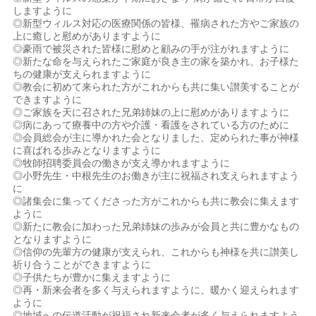
しますように
◎新型ウィルス対応の医療関係の皆様、罹病された方やご家族の
上に癒しと慰めがありますように
◎豪雨で被災された皆様に慰めと顧みの手が注がれますように
◎新たな命を与えられたご家庭が良き主の家を築かれ、お子様た
ちの健康が支えられますように
◎教会に初めて来られた方がこれからも共に集い讃美することが
できますように
◎ご家族を天に召された兄弟姉妹の上に慰めがありますように
◎病にあって療養中の方や介護・看護をされている方のために
◎会員総会が主に導かれた会となりました、定められた事が神様
に喜ばれる歩みとなりますように
◎牧師招聘委員会の働きが支え導かれますように
◎小野先生・中根先生のお働きが主に祝福され支えられますよう
に
◎諸集会に集ってくださった方がこれからも共に教会に集えます
ように
◎新たに教会に加わった兄弟姉妹の歩みが会員と共に豊かなもの
となりますように
◎信仰の先輩方の健康が支えられ、これからも神様を共に讃美し
祈り合うことができますように
◎子供たちが豊かに集えますように
◎再・新来会者を多く与えられますように、暖かく迎えられます
ように
◎地域への伝道活動が祝福され新来会者が多く与えられますよう