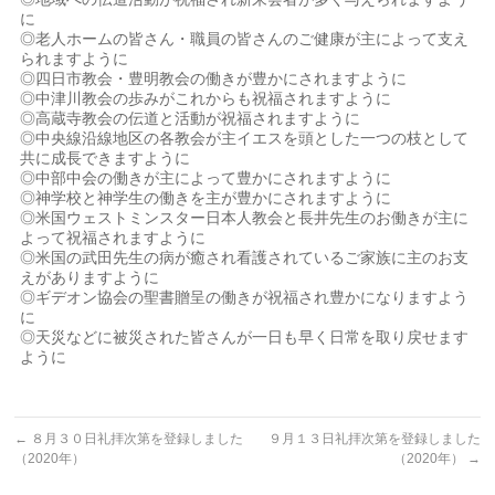
に
◎老人ホームの皆さん・職員の皆さんのご健康が主によって支え
られますように
◎四日市教会・豊明教会の働きが豊かにされますように
◎中津川教会の歩みがこれからも祝福されますように
◎高蔵寺教会の伝道と活動が祝福されますように
◎中央線沿線地区の各教会が主イエスを頭とした一つの枝として
共に成長できますように
◎中部中会の働きが主によって豊かにされますように
◎神学校と神学生の働きを主が豊かにされますように
◎米国ウェストミンスター日本人教会と長井先生のお働きが主に
よって祝福されますように
◎米国の武田先生の病が癒され看護されているご家族に主のお支
えがありますように
◎ギデオン協会の聖書贈呈の働きが祝福され豊かになりますよう
に
◎天災などに被災された皆さんが一日も早く日常を取り戻せます
ように
←
８月３０日礼拝次第を登録しました
９月１３日礼拝次第を登録しました
（2020年）
（2020年）
→