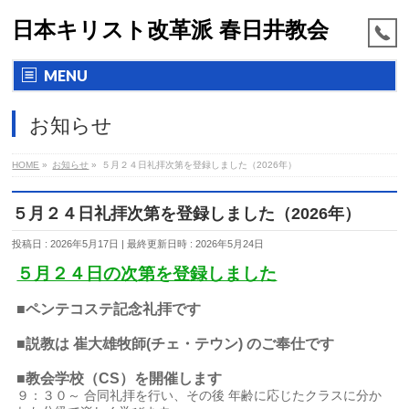
日本キリスト改革派 春日井教会
MENU
お知らせ
HOME
»
お知らせ
»
５月２４日礼拝次第を登録しました（2026年）
５月２４日礼拝次第を登録しました（2026年）
投稿日 : 2026年5月17日
最終更新日時 : 2026年5月24日
５月２４日の次第を登録しました
■ペンテコステ記念礼拝です
■説教は 崔大雄牧師(チェ・テウン) のご奉仕です
■教会学校（CS）を開催します
９：３０～ 合同礼拝を行い、その後 年齢に応じたクラスに分か