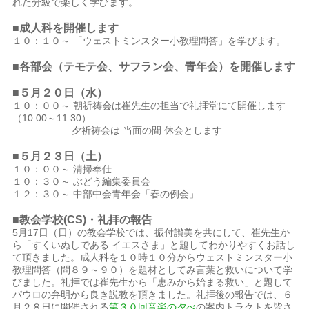
れた分級で楽しく学びます。
■成人科を開催します
１０：１０～ 「ウェストミンスター小教理問答」を学びます。
■各部会（テモテ会、サフラン会、青年会）を開催します
■５月２０日（水）
１０：００～ 朝祈祷会は崔先生の担当で礼拝堂にて開催します
（10:00～11:30）
夕祈祷会は 当面の間 休会とします
■５月２３日（土）
１０：００～ 清掃奉仕
１０：３０～ ぶどう編集委員会
１２：３０～ 中部中会青年会「春の例会」
■教会学校(CS)・礼拝の報告
5月17日（日）の教会学校では、振付讃美を共にして、崔先生か
ら「すくいぬしである イエスさま」と題してわかりやすくお話し
て頂きました。成人科を１０時１０分からウェストミンスター小
教理問答（問８９～９０）を題材としてみ言葉と救いについて学
びました。礼拝では崔先生から「恵みから始まる救い」と題して
パウロの弁明から良き説教を頂きました。礼拝後の報告では、６
月２８日に開催される
第３０回音楽の夕べ
の案内トラクトを皆さ