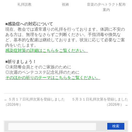
礼拝説教
祝祷
音楽の夕べトラクト配布
案内
■感染症への対応について
現在、教会では通常通りの礼拝を行っております。体調に不安の
ある方は、無理をなさらずご判断ください。手指消毒や換気な
ど、基本的な配慮は継続しております。状況に応じて必要なご案
内をいたします。
感染症対策の詳細はこちらをご覧ください。
■祈りましょう！
◎未陪餐会員とそのご家族のために
◎次週のペンテコステ記念礼拝のために
そのほかの祈りのテーマはこちらをご覧ください。
←
５月１７日礼拝次第を登録しました
５月３１日礼拝次第を登録しました
（2026年）
（2026年）
→